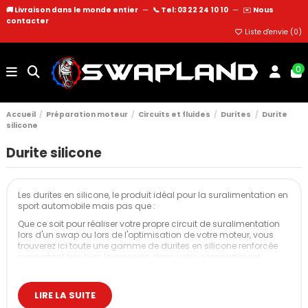
🚚 Livraison dans le monde entier
—
📞 Tel: 03 22 24 10 10
—
✉️
Nous
contacter
Liste d'envie (
0
)
0
Accueil
Préparation moteur
Circuits et fluides
Durites
Durite
silicone
Durite silicone
Les durites en silicone, le produit idéal pour la suralimentation en
sport automobile mais pas que :
Que ce soit pour réaliser votre propre circuit de suralimentation
lors d'un swap ou lors de l'optimisation de votre moteur, vous
trouverez ici toute une gamme de durites en silicone renforcée
supportant très bien la pression dans votre compartiment
moteur.
Applications principales :
LIRE LA SUITE
Circuit de suralimentation (turbo et compresseur