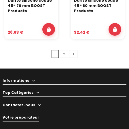
Durite silicone coude
Durite silicone coude
45° 76 mm BOOST
45° 80 mm BOOST
Products
Products
28,63 €
32,42 €
1
2
Informations
Top Catégories
Contactez-nous
Votre préparateur