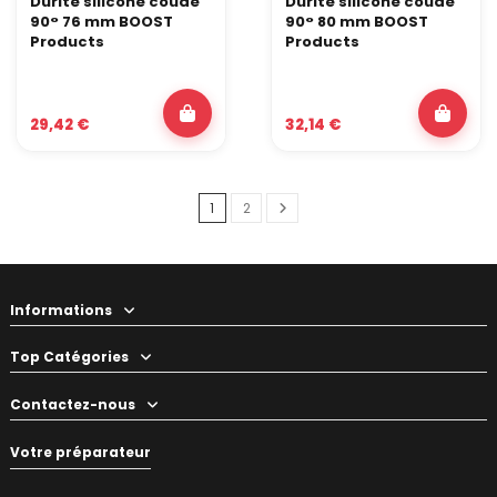
Durite silicone coude
Durite silicone coude
90° 76 mm BOOST
90° 80 mm BOOST
Products
Products
29,42 €
32,14 €
1
2
Informations
Top Catégories
Contactez-nous
Votre préparateur