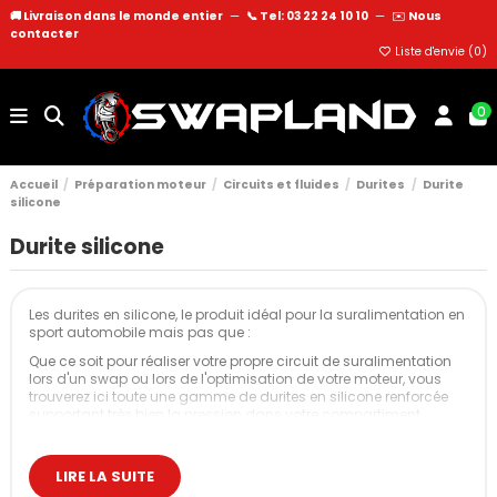
🚚 Livraison dans le monde entier
—
📞 Tel: 03 22 24 10 10
—
✉️
Nous
contacter
Liste d'envie (
0
)
0
Accueil
Préparation moteur
Circuits et fluides
Durites
Durite
silicone
Durite silicone
Les durites en silicone, le produit idéal pour la suralimentation en
sport automobile mais pas que :
Que ce soit pour réaliser votre propre circuit de suralimentation
lors d'un swap ou lors de l'optimisation de votre moteur, vous
trouverez ici toute une gamme de durites en silicone renforcée
supportant très bien la pression dans votre compartiment
moteur.
Applications principales :
LIRE LA SUITE
Circuit de suralimentation (turbo et compresseur