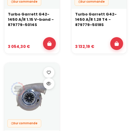
Sur commande
Sur commande
Turbo Garrett G42-
Turbo Garrett G42-
1450 A/R 1.15 V-band -
1450 A/R 1.28 T4 -
879779-5014S
879779-5018S
3 054,30 €
3 132,19 €
Sur commande