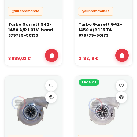
Sur commande
Sur commande
Turbo Garrett G42-
Turbo Garrett G42-
1450 A/R 1.01 V-band -
1450 A/R 1.15 T4 -
879779-5013S
879779-5017S
3 039,02 €
3 132,19 €
PROMO !