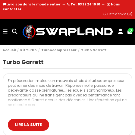
🚚 Livraison dans le monde entier
—
📞 Tel: 03 22 24 10 10
—
✉️
Nous
contacter
Liste d'envie (
0
)
0
Accueil
Kit Turbo
Turbocompresseur
Turbo Garrett
Turbo Garrett
En préparation moteur, un mauvais choix de turbocompresseur
peut ruiner des mois de travail. Réponse molle, puissance
décevante, casse prématurée... les écueils sont nombreux. Les
préparateurs qui ne transigent pas avec la performance font
confiance à Garrett depuis des décennies. Une réputation qui ne
se discute pas.
Notre sélection de turbos Garrett
Parmi l'étendue du catalogue Garrett, nous avons sélectionné
LIRE LA SUITE
les références qui font la différence sur le terrain. Plusieurs
gammes distinctes pour couvrir tous les niveaux d'exigence, de
la préparation équilibrée aux applications les plus radicales.