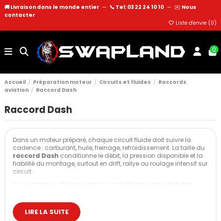
🚚 Livraison dans le monde entier
—
📞 Tel: 03 22 24 10 10
—
✉️
Nous
contacter
Liste d'envie (
0
)
0
Accueil
Préparation moteur
Circuits et fluides
Raccords
aviation
Raccord Dash
Raccord Dash
Dans un moteur préparé, chaque circuit fluide doit suivre la
cadence : carburant, huile, freinage, refroidissement. La taille du
raccord Dash
conditionne le débit, la pression disponible et la
fiabilité du montage, surtout en drift, rallye ou roulage intensif sur
circuit.
Il ne s’agit pas d'un type de raccord différent, mais
la taille
dans la famille des raccords aviation AN. Les valeurs
-3, -4, -6,
-8, -10, -12
… correspondent à des sections de passage et à des
capacités de débit adaptées à des usages bien précis.
LIRE LA SUITE