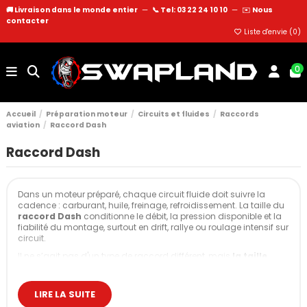
🚚 Livraison dans le monde entier
—
📞 Tel: 03 22 24 10 10
—
✉️
Nous
contacter
Liste d'envie (
0
)
0
Accueil
Préparation moteur
Circuits et fluides
Raccords
aviation
Raccord Dash
Raccord Dash
Dans un moteur préparé, chaque circuit fluide doit suivre la
cadence : carburant, huile, freinage, refroidissement. La taille du
raccord Dash
conditionne le débit, la pression disponible et la
fiabilité du montage, surtout en drift, rallye ou roulage intensif sur
circuit.
Il ne s’agit pas d'un type de raccord différent, mais
la taille
dans la famille des raccords aviation AN. Les valeurs
-3, -4, -6,
-8, -10, -12
… correspondent à des sections de passage et à des
capacités de débit adaptées à des usages bien précis.
LIRE LA SUITE