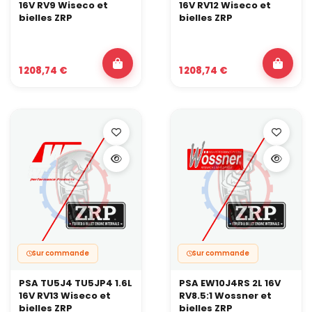
16V RV9 Wiseco et
16V RV12 Wiseco et
bielles ZRP
bielles ZRP
1 208,74 €
1 208,74 €
Sur commande
Sur commande
PSA TU5J4 TU5JP4 1.6L
PSA EW10J4RS 2L 16V
16V RV13 Wiseco et
RV8.5:1 Wossner et
bielles ZRP
bielles ZRP