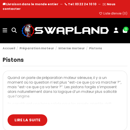
🚚 Livraison dans le monde entier
—
📞 Tel: 03 22 24 10 10
—
✉️
Nous
contacter
Liste d'envie (
0
)
0
Accueil
Préparation moteur
Interne moteur
Pistons
Pistons
Quand on parle de préparation moteur sérieuse, il y a un
moment où la question n’est plus “est-ce que ça va marcher ?”,
mais “est-ce que ça va tenir ?”. Les pistons forgés s’imposent
alors naturellement dans la logique d’un moteur plus sollicité
que l’origine.
Ils constituent une base solide pour les projets orientés drift,
rallye, drag ou piste, mais aussi pour toute configuration où la
pression, le régime et la température dépassent ce que l’origine
encaisse confortablement.
LIRE LA SUITE
Les avantages principaux tiennent en trois axes simples : fiabilité,
performance et adaptabilité.