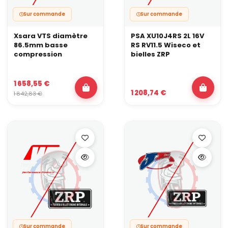
Sur commande
Sur commande
Xsara VTS diamètre
PSA XU10J4RS 2L 16V
86.5mm basse
RS RV11.5 Wiseco et
compression
bielles ZRP
1 658,55 €
1 208,74 €
1 842,83 €
Sur commande
Sur commande