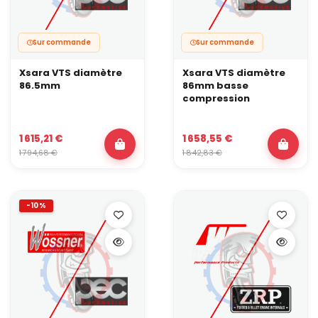
Sur commande
Sur commande
Xsara VTS diamètre
Xsara VTS diamètre
86.5mm
86mm basse
compression
1 615,21 €
1 658,55 €
1 794,68 €
1 842,83 €
-10%