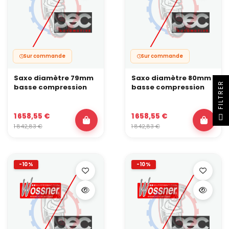
Sur commande
Sur commande
Saxo diamètre 79mm
Saxo diamètre 80mm
R
basse compression
basse compression
F
I
L
T
R
E
1 658,55 €
1 658,55 €
1 842,83 €
1 842,83 €
-10%
-10%