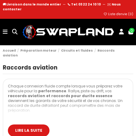
🚚 Livraison dans le monde entier
—
📞 Tel: 03 22 24 10 10
—
✉️
Nous
contacter
Liste d'envie (
0
)
0
Accueil
Préparation moteur
Circuits et fluides
Raccords
aviation
Raccords aviation
Chaque connexion fluide compte lorsque vous préparez votre
véhicule pour la
performance
. Rallye, piste ou drift, vos
raccords aviation et raccords pour durite essence
deviennent les garants de votre sécurité et de vos chronos. Un
raccord de durite défaillant peut compromettre des mois de
préparation.
Chez Swapland, nous sélectionnons rigoureusement chaque
raccord selon les standards les plus stricts. Notre expertise
couvre tous les fluides : carburant, freinage, refroidissement,
LIRE LA SUITE
hydraulique.