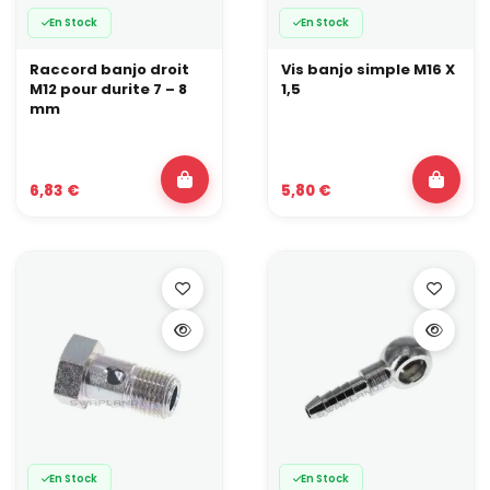
En Stock
En Stock
Raccord banjo droit
Vis banjo simple M16 X
M12 pour durite 7 – 8
1,5
mm
6,83 €
5,80 €
En Stock
En Stock