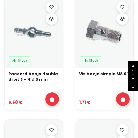
En Stock
En Stock
R
Raccord banjo double
Vis banjo simple M8 X 1
droit 8 – 4 à 5 mm
F
I
L
T
R
E
6,58 €
1,71 €