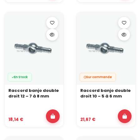
20
1-5/8X12
Sur demande
Votre projet de préparation
Dans cette catégorie vous trouverez tous les raccords dans
divers tailles pour réaliser le montage de votre moteur selon les
standards les plus exigeants.
Les spécifications exactes des raccords aviation peuvent varier
en fonction des besoins spécifiques de l'équipe ou du
constructeur automobile, et différentes séries (voir tableau)
peuvent être utilisées en fonction des exigences de débit et de
pression.
Besoin d'un conseil personnalisé ? Notre équipe technique vous
accompagne dans le choix optimal pour votre préparation,
contactez-nous !
En Stock
Sur commande
Raccord banjo double
Raccord banjo double
droit 12 – 7 à 8 mm
droit 10 – 5 à 6 mm
18,14 €
21,67 €