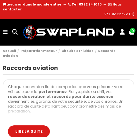
🚚 Livraison dans le monde entier
—
📞 Tel: 03 22 24 10 10
—
✉️
Nous
contacter
Liste d'envie (
0
)
0
Accueil
Préparation moteur
Circuits et fluides
Raccords
aviation
Raccords aviation
Chaque connexion fluide compte lorsque vous préparez votre
véhicule pour la
performance
. Rallye, piste ou drift, vos
raccords aviation et raccords pour durite essence
deviennent les garants de votre sécurité et de vos chronos. Un
raccord de durite défaillant peut compromettre des mois de
préparation.
Chez Swapland, nous sélectionnons rigoureusement chaque
raccord selon les standards les plus stricts. Notre expertise
couvre tous les fluides : carburant, freinage, refroidissement,
LIRE LA SUITE
hydraulique.