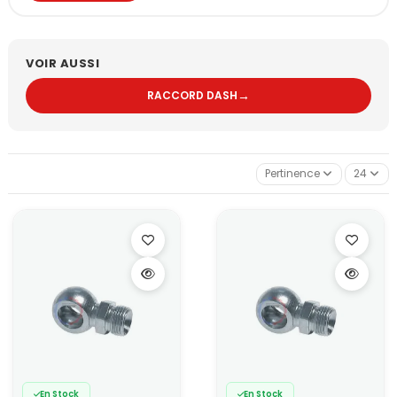
Découvrez notre gamme de raccordement haute performance.
Nos marques de référence : l'excellence
européenne
VOIR AUSSI
Profitez des produits haut de gamme de nos marques
sélectionnées pour leur qualité exceptionnelle :
→
RACCORD DASH
Nuke Performance : marque suédoise reconnue pour ses
raccords aviation de haute qualité et ses solutions de
raccordement innovantes pour le sport automobile.
SL Racing : spécialiste des raccords haute performance,
Pertinence
24
cette marque offre des solutions techniques éprouvées
pour les applications les plus exigeantes.
Boost Products : gamme complète de raccords aviation et
accessoires pour tous vos projets de préparation, alliant
qualité et rapport performance/prix optimal.
Ces marques disposent d'un large choix de raccords aviation
en tous genres, de durites renforcées pour tous carburants ou
encore de pompes à essence et de régulateurs de pression
d'essence.
Qu'est-ce que les raccords aviation ?
Les raccords aviation (également appelés raccords AN - Army-
Navy ou Dash) représentent la référence absolue en matière de
raccord durite haute performance. Issus de l'industrie
aéronautique, ces raccords pour durite essence et autres fluides
En Stock
En Stock