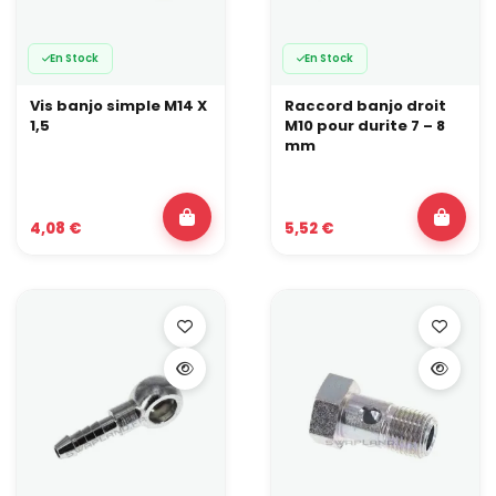
En Stock
En Stock
Vis banjo simple M14 X
Raccord banjo droit
1,5
M10 pour durite 7 – 8
mm
4,08 €
5,52 €