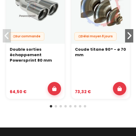
Sur commande
Délai moyen 8 jours
Double sorties
Coude titane 90° - ø 70
échappement
mm
Powersprint 80 mm
64,50 €
73,32 €