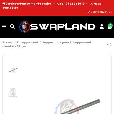
🚚 Livraison dans le monde entier
—
📞 Tel: 03 22 24 10 10
—
✉️
Nous
contacter
Liste d'envie (
0
)
0
Accueil
Echappement
Support tige pour échappement
diamètre 13 mm