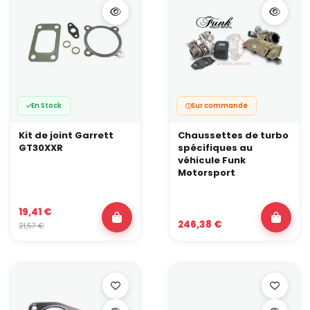
En Stock
Sur commande
Kit de joint Garrett
Chaussettes de turbo
GT30XXR
spécifiques au
véhicule Funk
Motorsport
19,41 €
246,38 €
21,57 €