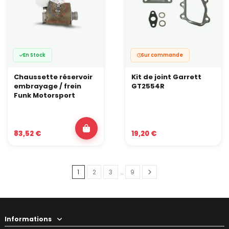
En Stock
Sur commande
Chaussette réservoir
Kit de joint Garrett
embrayage / frein
GT2554R
Funk Motorsport
83,52 €
19,20 €
1
2
3
…
9
Informations