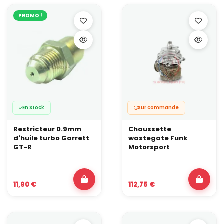
PROMO !
En Stock
Sur commande
Restricteur 0.9mm
Chaussette
d'huile turbo Garrett
wastegate Funk
GT-R
Motorsport
11,90 €
112,75 €