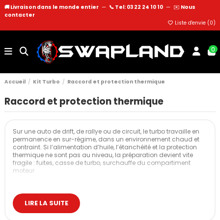
🚚 Livraison dans le monde entier
—
📞 Tel: 03 22 24 10 10
—
✉️
Nous
contacter
Liste d'envie (
0
)
0
Accueil
Kit Turbo
Raccord et protection thermique
Raccord et protection thermique
Sur une auto de drift, de rallye ou de circuit, le turbo travaille en
permanence en sur-régime, dans un environnement chaud et
contraint. Si l’alimentation d’huile, l’étanchéité et la protection
thermique ne sont pas au niveau, la préparation devient vite
fragile : fuites, casse de turbo, surchauffe du compartiment
moteur.
Les raccords pour turbo servent justement à fiabiliser tout ce qui
entoure la suralimentation : arrivée d’huile, retour, joints,
protections thermiques. L’objectif est simple : un turbo bien
LIRE LA SUITE
lubrifié, qui ne fuit pas, et une baie moteur qui reste exploitable
après plusieurs sessions de roulage intensif.