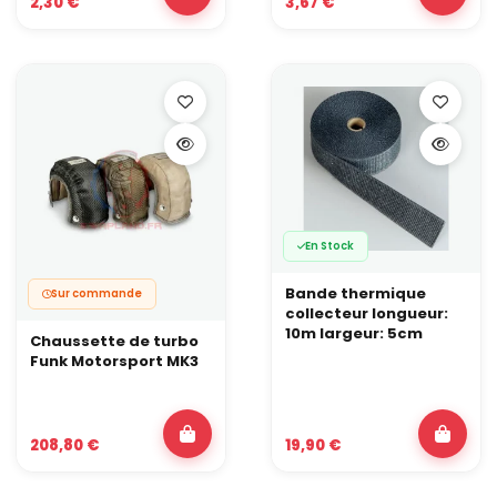
2,30 €
3,67 €
En Stock
Bande thermique
Sur commande
collecteur longueur:
10m largeur: 5cm
Chaussette de turbo
Funk Motorsport MK3
208,80 €
19,90 €