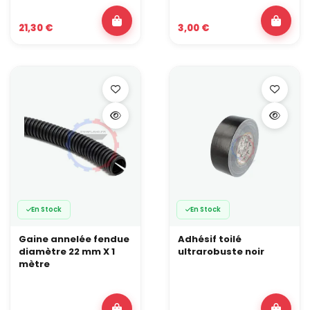
21,30 €
3,00 €
En Stock
En Stock
Gaine annelée fendue
Adhésif toilé
diamètre 22 mm X 1
ultrarobuste noir
mètre