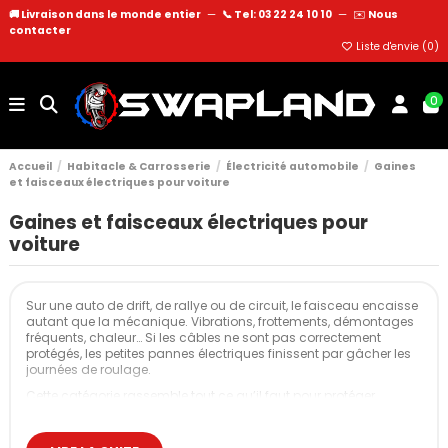
🚚 Livraison dans le monde entier
—
📞 Tel: 03 22 24 10 10
—
✉️
Nous
contacter
Liste d'envie (
0
)
0
Accueil
Habitacle & Carrosserie
Électricité automobile
Gaines
et faisceaux électriques pour voiture
Gaines et faisceaux électriques pour
voiture
Sur une auto de drift, de rallye ou de circuit, le faisceau encaisse
autant que la mécanique. Vibrations, frottements, démontages
fréquents, chaleur… Si les câbles ne sont pas correctement
protégés, les petites pannes électriques finissent par gâcher les
journées de roulage.
Cette catégorie rassemble tout ce qu’il faut pour protéger,
regrouper et fiabiliser vos faisceaux : gaines annelées, gaines
thermorétractables, gaines extensibles et rubans toilés. L’objectif
est simple : garder une électricité propre, lisible et robuste, même