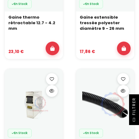
En Stock
En Stock
Gaine thermo
Gaine extensible
rétractable 12.7 - 4.2
tressée polyester
mm
diamètre 9 - 26 mm
23,10 €
17,86 €
R
F
I
L
T
R
E
En Stock
En Stock