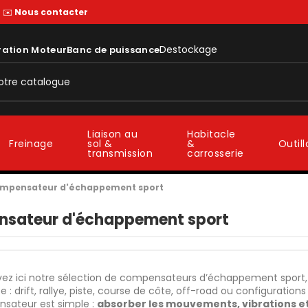
—
✉️
Nous contacter
Destockage
ration Moteur
Banc de puissance
Liaison au
Habitacle
sol &
&
Freinage
Outil
transmission
carrosserie
mpensateur d'échappement sport
sateur d'échappement sport
ez ici notre sélection de compensateurs d’échappement sport, i
tée : drift, rallye, piste, course de côte, off-road ou configuratio
sateur est simple :
absorber les mouvements, vibrations e