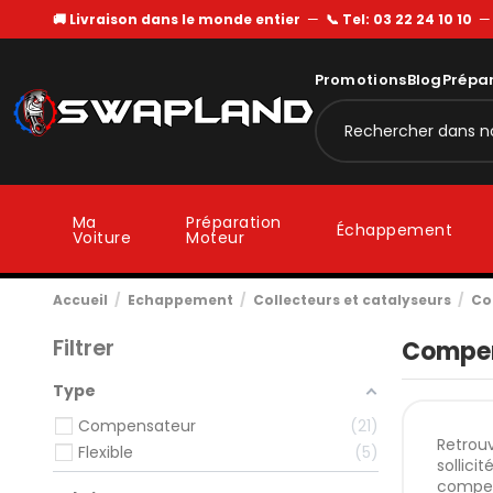
🚚 Livraison dans le monde entier
—
📞 Tel: 03 22 24 10 10
Promotions
Blog
Prépa
Ma
Préparation
Échappement
Voiture
Moteur
Accueil
Echappement
Collecteurs et catalyseurs
Co
Filtrer
Compen
Type
Compensateur
21
Retrouv
Flexible
5
sollici
compen