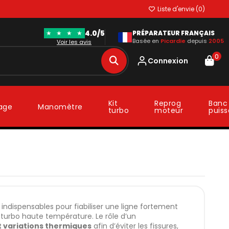
Liste d'envie (
0
)
4.0/5
★
★
★
★
PRÉPARATEUR FRANÇAIS
Basée en
Picardie
depuis
2005
Voir les avis
0
Connexion
Kit
Reprog
Banc
lage
Manomètre
turbo
moteur
puis
ndispensables pour fiabiliser une ligne fortement
ns turbo haute température. Le rôle d’un
t variations thermiques
afin d’éviter les fissures,