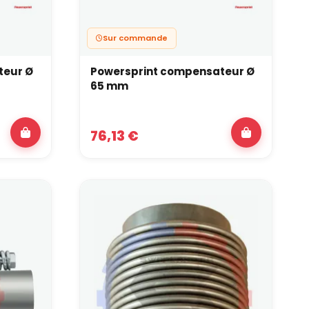
Sur commande
teur Ø
Powersprint compensateur Ø
65 mm
76,13 €