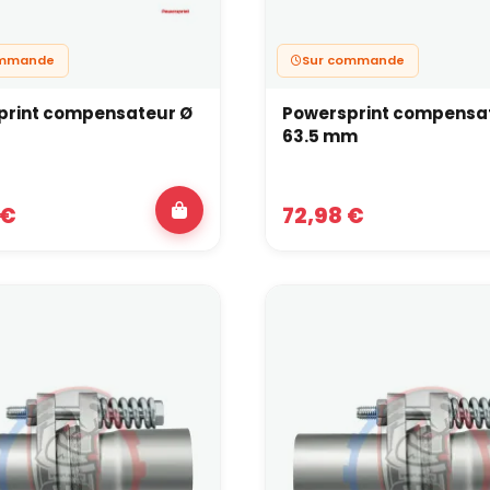
ommande
Sur commande
print compensateur Ø
Powersprint compensa
63.5 mm
 €
72,98 €