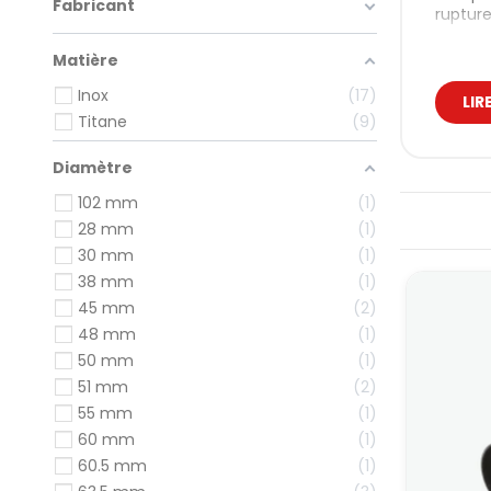
Fabricant
rupture
Tous le
Matière
de soup
Inox
17
Nos
LIR
Titane
9
La gam
Diamètre
de
102 mm
1
la 
28 mm
1
de
30 mm
1
Ils son
38 mm
1
doit êt
45 mm
2
Com
48 mm
1
50 mm
1
Les com
51 mm
2
titane 
solutio
55 mm
1
60 mm
1
Les mo
76 m
60.5 mm
1
support