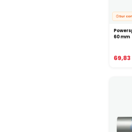
Sur c
Powers
60 mm
69,83