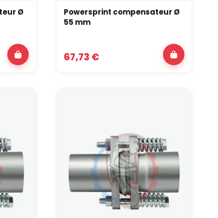
teur Ø
Powersprint compensateur Ø
55 mm
67,73 €