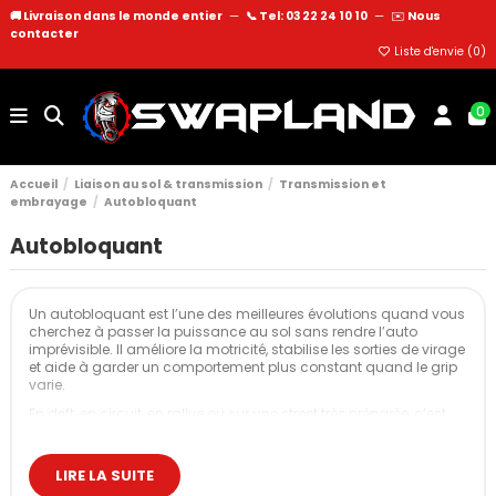
🚚 Livraison dans le monde entier
—
📞 Tel: 03 22 24 10 10
—
✉️
Nous
contacter
Liste d'envie (
0
)
0
Accueil
Liaison au sol & transmission
Transmission et
embrayage
Autobloquant
Autobloquant
Un autobloquant est l’une des meilleures évolutions quand vous
cherchez à passer la puissance au sol sans rendre l’auto
imprévisible. Il améliore la motricité, stabilise les sorties de virage
et aide à garder un comportement plus constant quand le grip
varie.
En drift, en circuit, en rallye ou sur une street très préparée, c’est
aussi une pièce qui change la façon dont l’auto “prend” et
“tient” la charge. Vous obtenez un train plus lisible, moins de roue
intérieure qui patine et une meilleure efficacité globale du
LIRE LA SUITE
châssis.