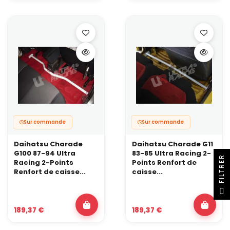
Sur commande
Sur commande
Daihatsu Charade
Daihatsu Charade G11
G100 87-94 Ultra
83-85 Ultra Racing 2-
R
Racing 2-Points
Points Renfort de
Renfort de caisse...
caisse...
F
I
L
T
R
E
189,37 €
189,37 €