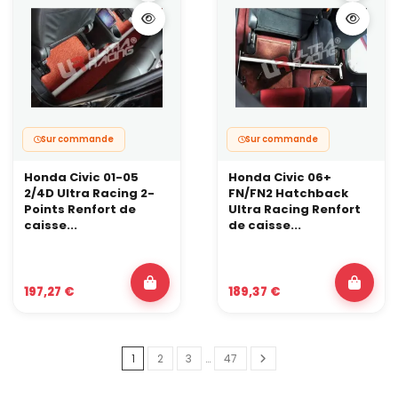
Sur commande
Sur commande
Honda Civic 01-05
Honda Civic 06+
2/4D Ultra Racing 2-
FN/FN2 Hatchback
Points Renfort de
Ultra Racing Renfort
caisse...
de caisse...
197,27 €
189,37 €
1
2
3
…
47