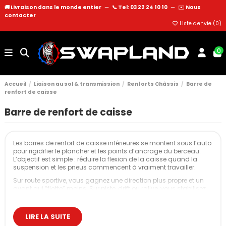
🚚 Livraison dans le monde entier
—
📞 Tel: 03 22 24 10 10
—
✉️
Nous
contacter
Liste d'envie (
0
)
0
Accueil
Liaison au sol & transmission
Renforts Châssis
Barre de
renfort de caisse
Barre de renfort de caisse
Les barres de renfort de caisse inférieures se montent sous l’auto
pour rigidifier le plancher et les points d’ancrage du berceau.
L’objectif est simple : réduire la flexion de la caisse quand la
suspension et les pneus commencent à vraiment travailler.
Sur route sportive, vous gagnez une direction plus propre et un
avant qui “flotte” moins. Sur piste, drift ou rallye, vous stabilisez
la géométrie en appuis répétés et vous rendez le châssis plus
constant dans le temps.
LIRE LA SUITE
Nos barres de renfort de caisse