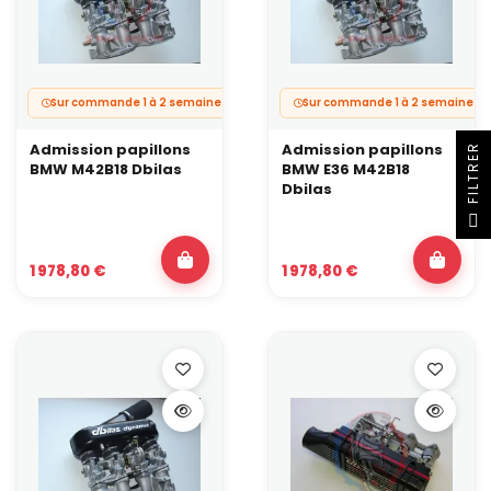
Sur commande 1 à 2 semaines.
Sur commande 1 à 2 semaines.
Admission papillons
Admission papillons
R
BMW M42B18 Dbilas
BMW E36 M42B18
Dbilas
F
I
L
T
R
E
1 978,80 €
1 978,80 €