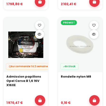
1 798,80 €
2 102,41 €
PROMO !
Sur commande 1 à 2 semaines.
En Stock
Admission papillons
Rondelle nylon M8
Opel Corsa B 1,6 16V
X16XE
1 970,47 €
0,10 €