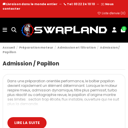
🚚 Livraison dans le monde entier
—
📞 Tel: 03 22 24 10 10
—
✉️
Nous
contacter
Liste d'envie (
0
)
0
Accueil
Préparation moteur
Admission et filtration
Admission /
Papillon
Admission / Papillon
Dans une préparation orientée performance, le boîtier papillon
devient rapidement un élément déterminant. Lorsque le moteur
respire mieux, admission dynamique, filtre plus permissif, turbo
plus réactif ou cartographie revue, le papillon d’origine montre
ses limites : section trop étroite, flux instable, ouverture qui ne suit
plus la demande.
Les boîtiers papillon proposés sont conçus pour accompagner
ce surplus d’air et offrir un passage plus cohérent avec le niveau
de préparation. Leur conception améliore la vitesse du flux, la
LIRE LA SUITE
stabilité à l’ouverture et la réactivité à l’accélération, que l’objectif