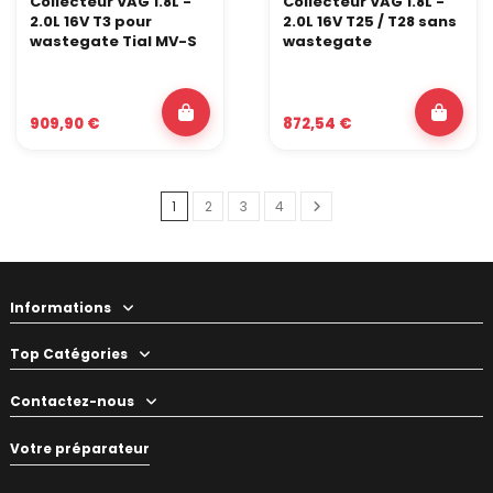
Collecteur VAG 1.8L -
Collecteur VAG 1.8L -
2.0L 16V T3 pour
2.0L 16V T25 / T28 sans
wastegate Tial MV-S
wastegate
909,90 €
872,54 €
1
2
3
4
Informations
Top Catégories
Contactez-nous
Votre préparateur