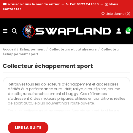
🚚 Livraison dans le monde entier
—
📞 Tel: 03 22 24 10 10
—
✉️
Nous
contacter
Liste d'envie (
0
)
0
Accueil
Echappement
Collecteurs et catalyseurs
Collecteur
échappement sport
Collecteur échappement sport
Retrouvez tous les collecteurs d’échappement et accessoires
dédiés à la performance pure : drift, rallye, circuit/piste, course
de côte, runs, franchissement et buggy. Ces références
s’adressent à des moteurs préparés, utilisés en conditions réelles
de sport auto, le plus souvent hors route ouverte.
Tous les collecteurs et accessoires Swapland sont
testés en
atelier
avant mise en vente : ajustement contrôlé,
comportement thermique vérifié, résistance validée en usage
intensif.
LIRE LA SUITE