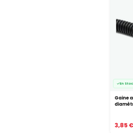
l’enfil
sera pé
Gai
cha
La 
La 
La 
Sur une
pour le
Foi
En Sto
Com
Gaine 
La 
diamètr
La 
En prat
parties
3,85 
La 