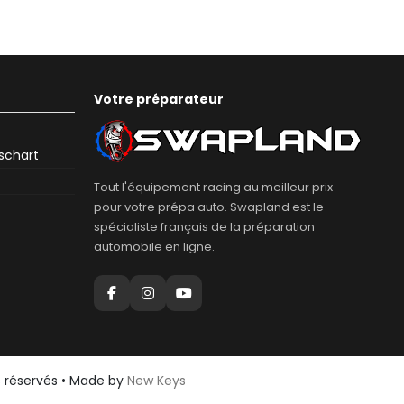
la choisir au bon diamètre.
r plus vite. Si elle est bien ajustée et correctement
.
ès des zones chaudes ?
Votre préparateur
 directement sur un collecteur, un turbo ou une
 protection thermique dédiée et garder la gaine
eschart
Tout l'équipement racing au meilleur prix
pour votre prépa auto. Swapland est le
spécialiste français de la préparation
automobile en ligne.
s réservés • Made by
New Keys