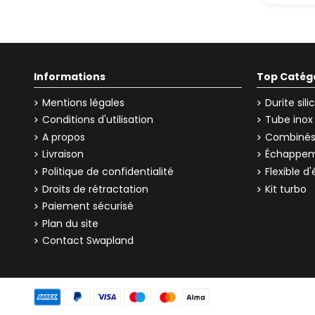
Oui, à
Si elle
mainten
Peu
Informations
Top Catég
Mentions légales
Durite sil
On peu
downpip
Conditions d'utilisation
Tube inox
annelé
A propos
Combinés 
Livraison
Échappem
Politique de confidentialité
Flexible 
Droits de rétractation
Kit turbo
Paiement sécurisé
Plan du site
Contact Swapland