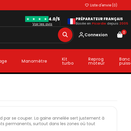
Liste d'envie (
0
)
4.0/5
★
★
★
★
PRÉPARATEUR FRANÇAIS
Basée en
Picardie
depuis
2005
Voir les avis
0
Connexion
Kit
Reprog
Banc
lage
Manomètre
turbo
moteur
puis
ard par se couper. La gaine annelée sert justement à
nts permanents, surtout dans les zones où tout