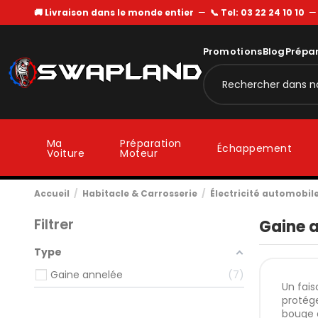
🚚 Livraison dans le monde entier
—
📞 Tel: 03 22 24 10 10
Promotions
Blog
Prépa
Ma
Préparation
Échappement
Voiture
Moteur
Accueil
Habitacle & Carrosserie
Électricité automobil
Filtrer
Gaine 
Type
Gaine annelée
7
Un fais
protége
bouge e