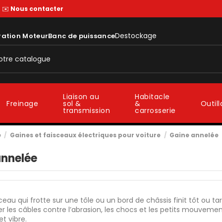
—
✉️
Nous contacter
Destockage
ration Moteur
Banc de puissance
Liaison au
Habitacle
sol &
&
Freinage
Outil
transmission
carrosserie
e
Gaines et faisceaux électriques pour voiture
Gaine annelée
annelée
ceau qui frotte sur une tôle ou un bord de châssis finit tôt ou t
r les câbles contre l’abrasion, les chocs et les petits mouveme
t vibre.