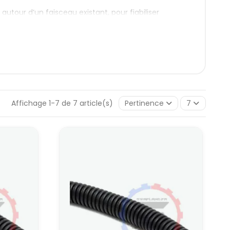
utour d’un faisceau existant, pour fiabiliser
avoir à refaire le faisceau. Le profil annelé apporte
frottements et aux écrasements légers. On les
ins roulants ou partout où les câbles peuvent toucher
Affichage 1-7 de 7 article(s)
Pertinence
7
ce disponible. L’idée est de rester au plus près du
otte pas.
 1 mètre
s de commande, signaux de capteurs, petites
assent près d’arêtes ou de pièces mobiles.
des lignes isolées qui auraient été laissées un peu “à
au d’ECU programmable.
 1 mètre
aquet de fils tout en gardant une protection
itacle ou le long du tablier, là où l’on veut de la