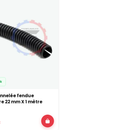
age, et on choisit la gaine annelée qui se refermera correctemen
nible à poser, une gaine trop grosse laissera le faisceau bouger à 
ne annelée, gaine tressée, gain
cune ?
gaine annelée sert avant tout de blindage mécanique contre les
gaine tressée extensible est plus souple et plus légère pour ha
gaine thermorétractable, elle, est faite pour serrer, isoler et ve
 auto de drift, de rallye ou de circuit, le résultat le plus propre 
 corps du faisceau, thermo sur les extrémités et points sensibles,
re aux Questions
ck
ment choisir entre gaine annelée et
annelée fendue
gaine annelée est plus rigide et protège mieux contre les frotte
e 22 mm X 1 mètre
gaine tressée est plus légère, plus compacte et plus esthétique 
ique, on met de l’annelée dans les zones dures (châssis, passage
 plus protégées.
€
gaine annelée fendue tient-elle bie