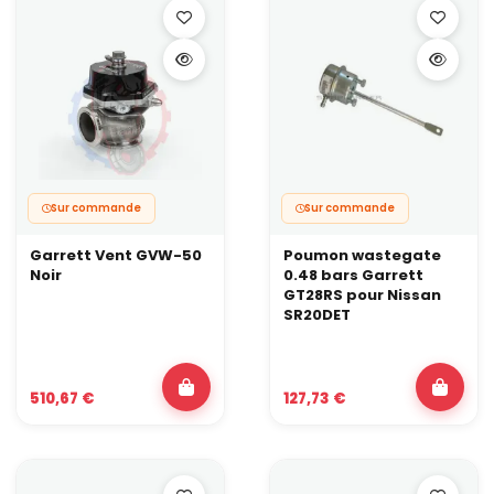
Sur commande
Sur commande
Garrett Vent GVW-50
Poumon wastegate
Noir
0.48 bars Garrett
GT28RS pour Nissan
SR20DET
510,67 €
127,73 €