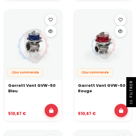
une suralimentation stable et d’éviter les soucis en pleine
session.
Sur commande
Sur commande
R
Garrett Vent GVW-50
Garrett Vent GVW-50
Bleu
Rouge
F
I
L
T
R
E
510,67 €
510,67 €