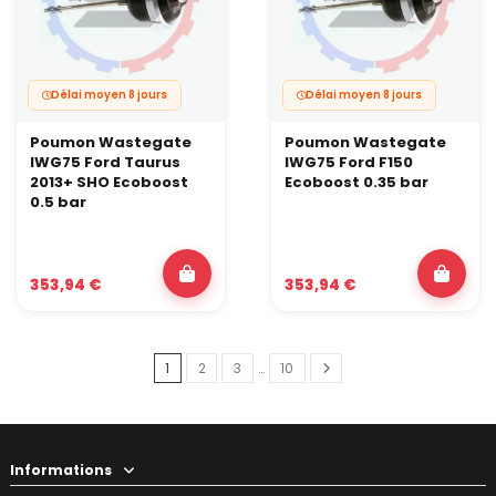
Délai moyen 8 jours
Délai moyen 8 jours
Poumon Wastegate
Poumon Wastegate
IWG75 Ford Taurus
IWG75 Ford F150
2013+ SHO Ecoboost
Ecoboost 0.35 bar
0.5 bar
353,94 €
353,94 €
1
2
3
…
10
Informations