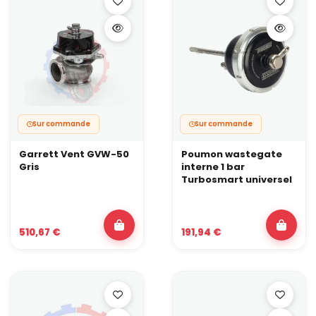
Sur commande
Sur commande
Garrett Vent GVW-50
Poumon wastegate
Gris
interne 1 bar
Turbosmart universel
510,67 €
191,94 €