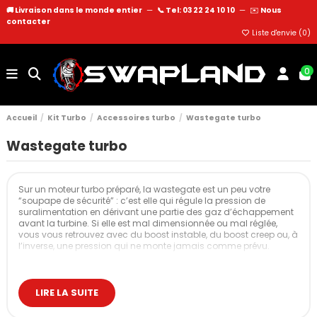
🚚 Livraison dans le monde entier
—
📞 Tel: 03 22 24 10 10
—
✉️
Nous
contacter
Liste d'envie (
0
)
0
Accueil
Kit Turbo
Accessoires turbo
Wastegate turbo
Wastegate turbo
Sur un moteur turbo préparé, la wastegate est un peu votre
“soupape de sécurité” : c’est elle qui régule la pression de
suralimentation en dérivant une partie des gaz d’échappement
avant la turbine. Si elle est mal dimensionnée ou mal réglée,
vous vous retrouvez avec du boost instable, du boost creep ou, à
l’inverse, une pression qui ne monte jamais comme prévu.
Cette catégorie regroupe l’ensemble des solutions de wastegate
pour vos projets de drift, circuit, rallye, time attack, runs… avec, au
cœur du sujet, un contrôle de pression propre et reproductible,
LIRE LA SUITE
même à forte charge et haute température.