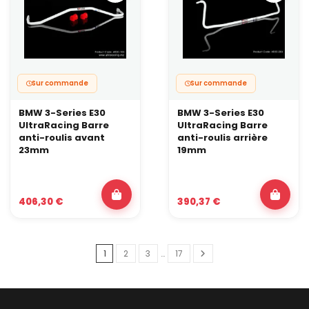
Sur commande
Sur commande
BMW 3-Series E30
BMW 3-Series E30
UltraRacing Barre
UltraRacing Barre
anti-roulis avant
anti-roulis arrière
23mm
19mm
406,30 €
390,37 €
1
2
3
…
17