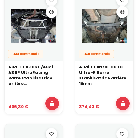
Sur commande
Sur commande
Audi TT 8J 06+ /Audi
Audi TT 8N 98-06 1.8T
A3 8P UltraRacing
Ultra-R Barre
Barre stabilisatrice
stabilisatrice arrière
arrière...
18mm
406,30 €
374,43 €