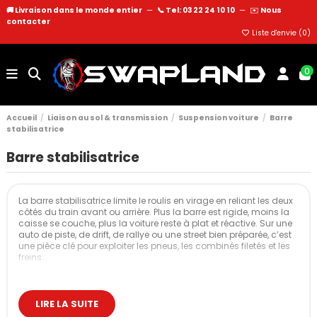
🚚 Livraison dans le monde entier
—
📞 Tel: 03 22 24 10 10
—
✉️
Nous
contacter
Liste d'envie (
0
)
0
Accueil
Liaison au sol & transmission
Suspension voiture
Barre
stabilisatrice
Barre stabilisatrice
La barre stabilisatrice limite le roulis en virage en reliant les deux
côtés du train avant ou arrière. Plus la barre est rigide, moins la
caisse se couche, plus la voiture reste à plat et réactive. Sur une
auto de piste, de drift, de rallye ou une street bien préparée, c’est
une pièce clé pour exploiter les pneus, les combinés filetés et les
freins.
Que ce soit pour réduire le sous-virage, stabiliser le train arrière
ou simplement rendre la voiture plus “soudée” en appui, une
barre stabilisatrice renforcée change clairement le
LIRE LA SUITE
comportement.