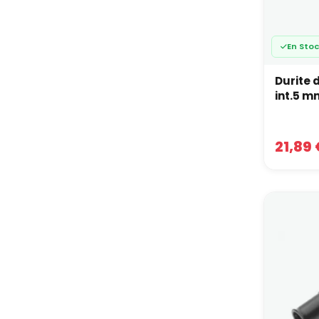
En Sto
Durite 
21,89 