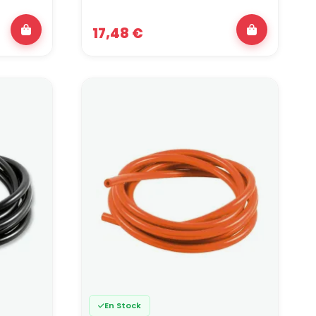
t :
17,48 €
 la tenue en pression et au cheminement sous châssis
capacité de retour, en particulier autour du turbo et
écanique et à la capacité à suivre les
ent de durites silicone.
 la fiabilité des flexibles, prise en charge par les
 la température de fonctionnement, permet à
sans sacrifier la fiabilité ni la sécurité.
 le choix des durites pour sécuriser chaque circuit
valider rapidement les solutions les plus
vous êtes pas loin, notre adresse : 3 rue de bourre à
En Stock