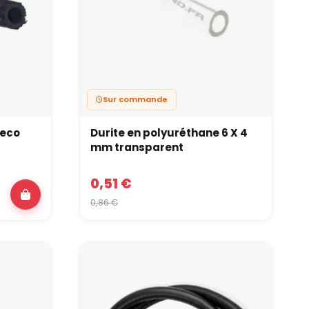
Sur commande
 eco
Durite en polyuréthane 6 X 4
mm transparent
0,51 €
0,86 €