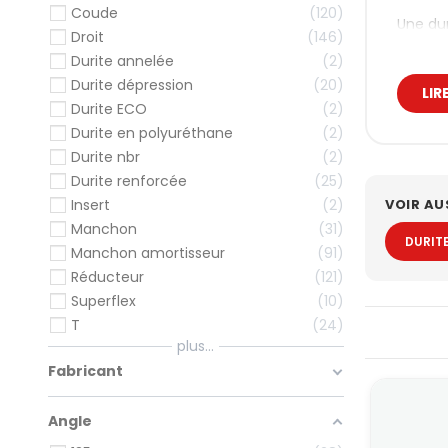
Coude
120
Une dur
Droit
146
pressio
Durite annelée
2
Nous v
Durite dépression
20
carbura
LIR
Durite ECO
2
du bloc
Durite en polyuréthane
2
Pou
Durite nbr
2
pré
Durite renforcée
25
VOIR AU
Insert
2
Une pré
Manchon
31
Dans c
DURITE
Manchon amortisseur
91
un 
Réducteur
121
un 
Superflex
10
une
T
24
plus...
À l’inv
d’encai
Fabricant
Dur
Angle
Selon l