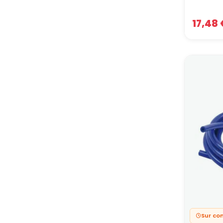
La séle
17,48 
Ca
ou 
Hui
du 
Re
mou
Fre
dur
Une dur
l’ensem
En fonc
fluide.
Astuce
cohéren
Contact
Guescha
Sur c