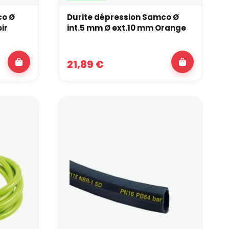
co Ø
Durite dépression Samco Ø
oir
int.5 mm Ø ext.10 mm Orange
21,89 €