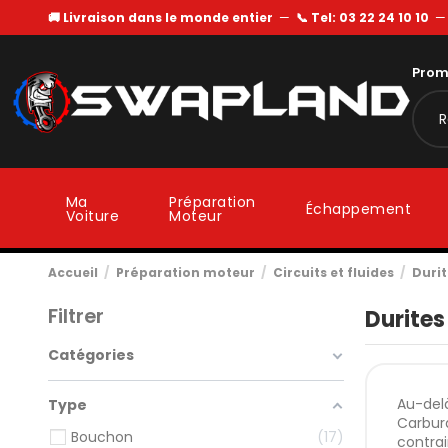
🚚 Livraison dans le monde entier
—
📞 Tel: 03 22 24 10 10
Prom
Ma
Préparation
Échappement
Voiture
Moteur
Accueil
Préparation moteur
Circuits et fluides
Durit
Filtrer
Durites
Catégories
Au-delà
Type
Carbura
Bouchon
17
contra