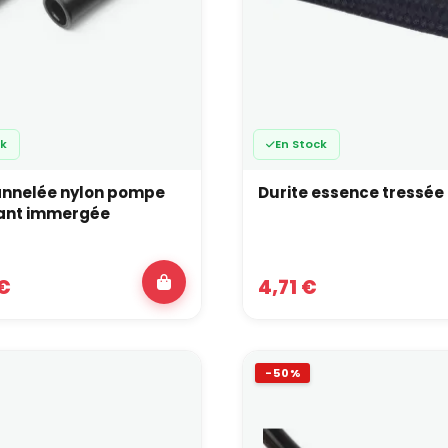
ck
En Stock
annelée nylon pompe
Durite essence tressée
ant immergée
 €
4,71 €
-50%