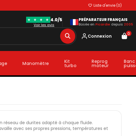
Liste d'envie (
0
)
4.0/5
★
★
★
★
PRÉPARATEUR FRANÇAIS
Basée en
Picardie
depuis
2005
Voir les avis
0
Connexion
Kit
Reprog
Banc
lage
Manomètre
turbo
moteur
puis
un réseau de durites adapté à chaque fluide.
travaille avec ses propres pressions, températures et