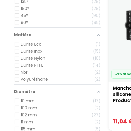
135°
28
dimensi
180°
28
structu
45°
90
Dur
90°
95
Les dur
d’injec
Matière
Durite Eco
1
com
ten
Durite Inox
15
rés
Durite Nylon
10
Durite PTFE
14
Notre s
Nbr
2
archit
En Sto
Polyuréthane
2
Duri
Mancho
Diamètre
Le circ
silico
notamm
Produc
10 mm
17
100 mm
2
l’a
102 mm
27
les
11,04 
cer
11 mm
2
115 mm
5