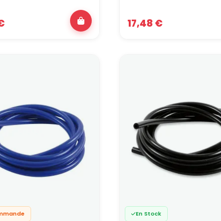
ction d’une durite doit toujours partir du fluide et du rôle du circui
€
17,48 €
rburant :
priorité à la compatibilité avec l’essence et l’E85, à
en baie moteur.
le :
priorité à la température, au maintien de la pression et à la 
radiateur d’huile.
froidissement :
priorité à la résistance thermique, à la tenue m
vements du groupe motopropulseur, ce qui justifie l’usage fréqu
inage :
priorité absolue à la stabilité volumique sous pression et à
ites de frein aviation.
ite moteur bien choisie, adaptée au fluide, à la pression et à
ble du circuit d’exploiter pleinement le potentiel de la préparation 
tion du niveau de préparation, il est possible d’ajuster finement
 de pro :
un échange avec notre équipe peut vous permettre de 
tes avec la configuration existante et votre projet !
ez-nous directement au 0322241010 ou passez-nous à l’atelier si 
rt à 30 minutes d’Abbeville !
ommande
En Stock