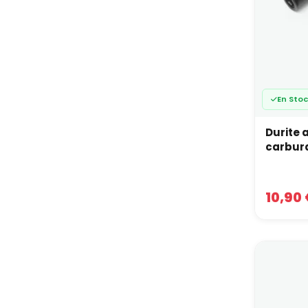
En Sto
Durite 
carbur
10,90