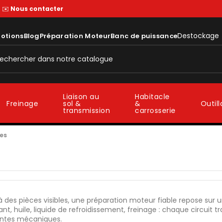
—
✉️
Nous contacter
Destockage
otions
Blog
Préparation Moteur
Banc de puissance
Liaison au
Habitacle
sol &
&
Freinage
Outil
transmission
carrosserie
es
 des pièces visibles, une préparation moteur fiable repose sur 
nt, huile, liquide de refroidissement, freinage : chaque circuit 
intes mécaniques.