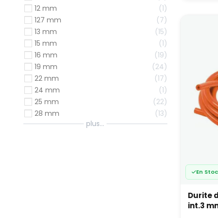
Elles d
12 mm
1
cycles 
127 mm
7
Des sec
13 mm
15
durée 
15 mm
1
Duri
16 mm
19
19 mm
24
Les dur
suralim
22 mm
17
24 mm
1
Elles s
25 mm
22
une
28 mm
13
une
plus...
une
Les dur
et les 
💡 En p
En Sto
traitée
Con
Durite 
mo