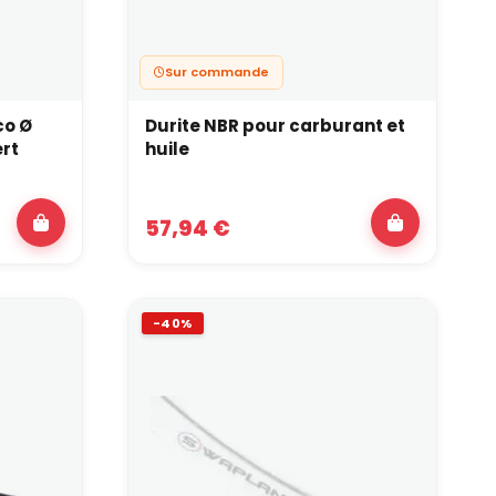
Sur commande
co Ø
Durite NBR pour carburant et
Vert
huile
57,94 €
-40%