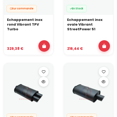
Sur commande
En Stock
Echappement inox
Echappement inox
rond Vibrant TPV
ovale Vibrant
Turbo
StreetPower 51
329,38 €
216,44 €