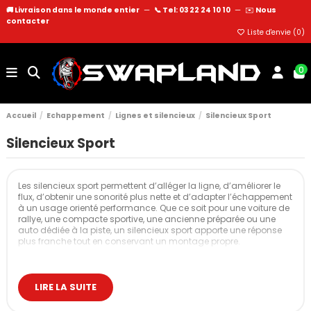
🚚 Livraison dans le monde entier
—
📞 Tel: 03 22 24 10 10
—
✉️
Nous
contacter
Liste d'envie (
0
)
0
Accueil
Echappement
Lignes et silencieux
Silencieux Sport
Silencieux Sport
Les silencieux sport permettent d’alléger la ligne, d’améliorer le
flux, d’obtenir une sonorité plus nette et d’adapter l’échappement
à un usage orienté performance. Que ce soit pour une voiture de
rallye, une compacte sportive, une ancienne préparée ou une
auto dédiée à la piste, un silencieux sport apporte une réponse
plus franche tout en conservant un montage propre.
La gamme Powersprint proposée sur Swapland repose sur une
construction inox de haute qualité, une technologie d’absorption
étudiée et un ajustement précis pour chaque véhicule.
LIRE LA SUITE
Nos silencieux sport