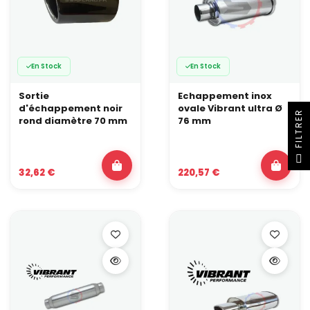
En Stock
En Stock
Sortie
Echappement inox
d'échappement noir
ovale Vibrant ultra Ø
R
rond diamètre 70 mm
76 mm
F
I
L
T
R
E
32,62 €
220,57 €