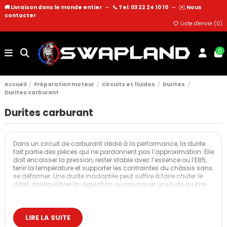
🚚 Livraison dans le monde entier
—
📞 Tel: 03 22 24 10 10
—
✉️
Nous
contacter
Liste d'envie (
0
)
0
Accueil
Préparation moteur
Circuits et fluides
Durites
Durites carburant
Durites carburant
Dans un circuit de carburant dédié à la performance, la durite
fait partie des pièces qui ne pardonnent pas l’approximation. Elle
doit encaisser la pression, rester stable avec l’essence ou l’E85,
tenir la température et supporter les contraintes du châssis sans
se déformer. Une durite inadaptée peut suffire à faire chuter le
débit, déséquilibrer la régulation ou provoquer une fuite au pire
moment, en plein roulage.
Les durites de carburant proposées ici sont sélectionnées
pour
la préparation moteur, le sport auto et les swaps
. Elles
LIRE LA SUITE
permettent de construire des circuits fiables, propres et adaptés