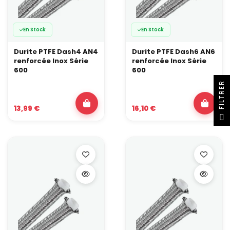
En Stock
En Stock
Durite PTFE Dash4 AN4
Durite PTFE Dash6 AN6
renforcée Inox Série
renforcée Inox Série
600
600
R
13,99 €
16,10 €
F
I
L
T
R
E