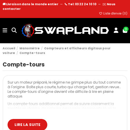
🚚 Livraison dans le monde entier
—
📞 Tel: 03 22 24 10 10
—
✉️
Nous
contacter
Liste d'envie (
0
)
0
Accueil
Manomètre
Compteurs et afficheurs digitaux pour
voiture
Compte-tours
Compte-tours
Sur un moteur préparé, le régime ne grimpe plus du tout comme
à l'origine. Boîte plus courte, turbo qui charge fort, gestion revue…
Le compte-tours d'origine devient vite difficile à lire en pleine
attaque.
Un compte-tours additionnel permet de suivre clairement la
montée en régime, de caler les passages de rapports là où le
moteur pousse vraiment, et d'éviter les allers-retours inutiles sur
le rupteur.
LIRE LA SUITE
Pourquoi ajouter un compte-tours dédié ?