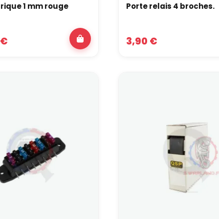
tribution, gros consommateurs.
ctrique 1 mm rouge
Porte relais 4 broches.
inaison typique : un disjoncteur sur la ligne principale, puis de
ls connecteurs privilégier dans le
 €
3,90 €
onnecteurs étanches
 compartiment moteur, il vaut mieux utiliser des connecteurs é
nt mieux à l’humidité, aux projections et aux vibrations.
ment préparer le faisceau pour des
paration ?
 est de prévoir dès le départ un peu de marge : quelques emplace
bles sur les connecteurs ECU, des sections de câble principales
uvez ajouter une pompe, un capteur ou un module sans tout refair