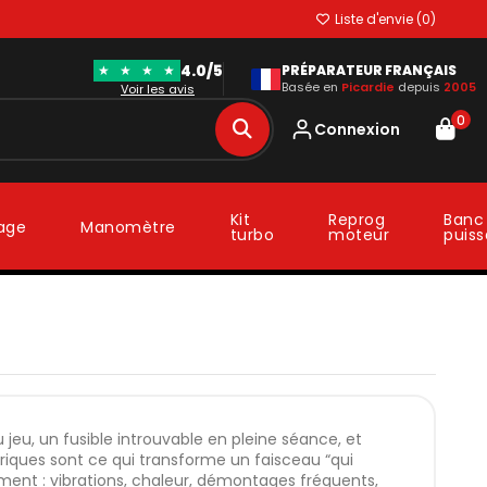
Liste d'envie (
0
)
4.0/5
★
★
★
★
PRÉPARATEUR FRANÇAIS
Basée en
Picardie
depuis
2005
Voir les avis
0
Connexion
Kit
Reprog
Banc
lage
Manomètre
turbo
moteur
puis
u jeu, un fusible introuvable en pleine séance, et
triques sont ce qui transforme un faisceau “qui
iment : vibrations, chaleur, démontages fréquents,