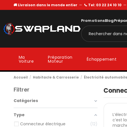
🚚 Livraison dans le monde entier
—
📞 Tel: 03 22 24 10 10
Promotions
Blog
Prépa
Ma
Préparation
Échappement
Voiture
Moteur
Accueil
Habitacle & Carrosserie
Électricité automobil
Filtrer
Connec
Catégories
L’élect
Type
c’est l
Connecteur électrique
12
marche 