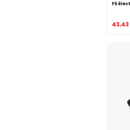
dis
Fil éle
La comb
Que
43,43
Des c
Dans le
résiste
Com
pré
L’idéal
disponi
vous po