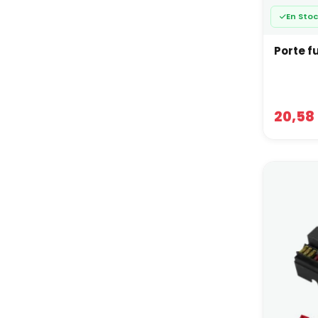
En Sto
Porte f
20,58