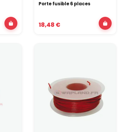
Porte fusible 6 places
s fusibles bien dimensionnés pour chaque circuit.
 compartiment moteur ?
18,48 €
tanches avec verrouillage mécanique sérieux. Ils
 évolutions futures de la
ments libres sur les porte-fusibles, des voies
 dimensionnées un peu plus larges. De cette façon,
e, en gardant une installation lisible et fiable.