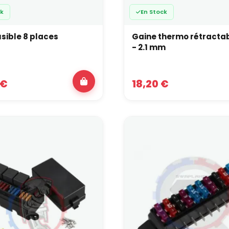
ck
En Stock
usible 8 places
Gaine thermo rétractab
- 2.1 mm
 €
18,20 €