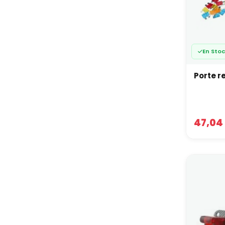
En Sto
Porte re
47,04