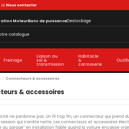
—
✉️
Nous contacter
Destockage
ration Moteur
Banc de puissance
Liaison au
Habitacle
sol &
&
Freinage
Outil
transmission
carrosserie
e
Connecteurs & accessoires
teurs & accessoires
ricité ne pardonne pas. Un fil trop fin, un connecteur qui prend d
a session qui s’arrête nette. Les connecteurs et accessoires élec
au garage” en installation fiable quand la voiture encaisse vra