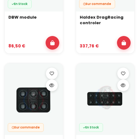
En Stock
Sur commande
DBW module
Haldex DragRacing
controler
86,50 €
337,76 €
Sur commande
En Stock