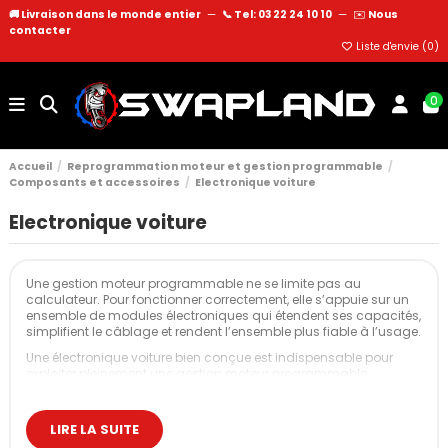
🚚 Livraison dans le monde entier
—
📞 Tel: 03 22 24 10 10
—
✉️
Nous
contacter
Liste d'envie (
0
)
0
Accueil
Reprogrammation moteur et gestion programmable
Composants et accessoires
Electronique voiture
Electronique voiture
Une gestion moteur programmable ne se limite pas au
calculateur. Pour fonctionner correctement, elle s’appuie sur un
ensemble de modules électroniques qui étendent ses capacités,
simplifient le câblage et rendent l’ensemble plus fiable à l’usage.
Une électronique voiture bien conçue est indispensable pour
exploiter pleinement une gestion moteur programmable.
Interface PC, réseau CAN, gestion de puissance, commandes
cockpit, pilotage du boost ou de transmissions spécifiques :
LIRE LA SUITE
l’électronique est le lien entre la cartographie et la réalité
mécanique du véhicule. Retrouvez tous les modules essentiels