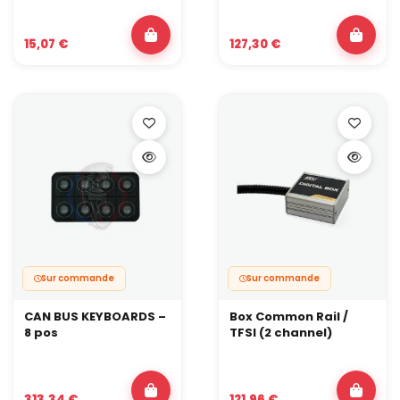
15,07 €
127,30 €
Sur commande
Sur commande
CAN BUS KEYBOARDS –
Box Common Rail /
8 pos
TFSI (2 channel)
313,34 €
121,96 €