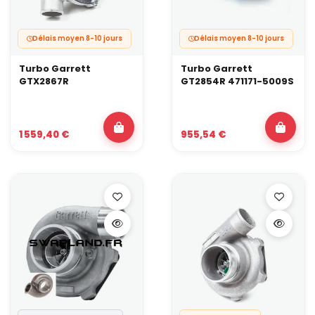
Délais moyen 8-10 jours
Délais moyen 8-10 jours
Turbo Garrett
Turbo Garrett
GTX2867R
GT2854R 471171-5009S
1 559,40 €
955,54 €