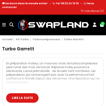
🚚 Livraison dans le monde entier
—
📞 Tel: 03 22 24 10 10
—
✉️
Nous
contacter
Liste d'envie (
0
)
0
Accueil
Kit Turbo
Turbocompresseur
Turbo Garrett
Turbo Garrett
En préparation moteur, un mauvais choix de turbocompresseur
peut ruiner des mois de travail. Réponse molle, puissance
décevante, casse prématurée... les écueils sont nombreux. Les
préparateurs qui ne transigent pas avec la performance font
confiance à Garrett depuis des décennies. Une réputation qui ne
se discute pas.
Notre sélection de turbos Garrett
Parmi l'étendue du catalogue Garrett, nous avons sélectionné
LIRE LA SUITE
les références qui font la différence sur le terrain. Plusieurs
gammes distinctes pour couvrir tous les niveaux d'exigence, de
la préparation équilibrée aux applications les plus radicales.