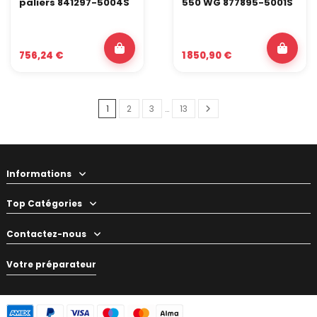
paliers 841297-5004S
550 WG 877895-5001S
756,24 €
1 850,90 €
1
2
3
…
13
Informations
Top Catégories
Contactez-nous
Votre préparateur