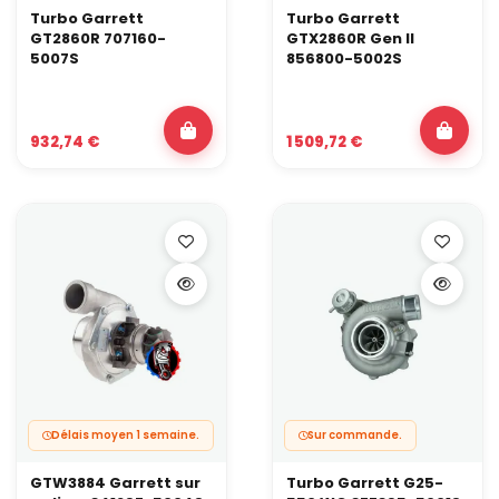
Turbo Garrett
Turbo Garrett
GT2860R 707160-
GTX2860R Gen II
5007S
856800-5002S
932,74 €
1 509,72 €
Délais moyen 1 semaine.
Sur commande.
GTW3884 Garrett sur
Turbo Garrett G25-