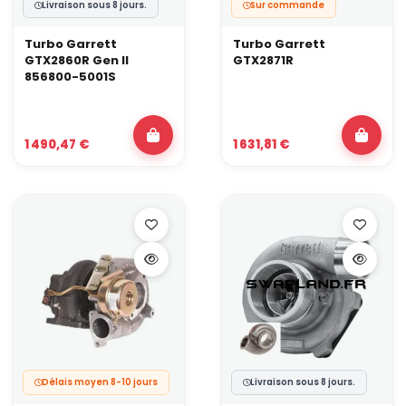
Livraison sous 8 jours.
Sur commande
Turbo Garrett
Turbo Garrett
GTX2860R Gen II
GTX2871R
856800-5001S
1 490,47 €
1 631,81 €
Délais moyen 8-10 jours
Livraison sous 8 jours.