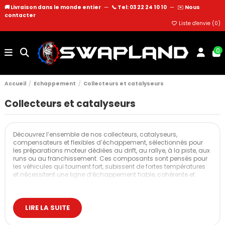
🚚 Livraison dans le monde entier
—
📞 Tel: 03 22 24 10 10
—
✉️
Nous
contacter
Liste d'envie (
0
)
0
Accueil
Echappement
Collecteurs et catalyseurs
Collecteurs et catalyseurs
Découvrez l’ensemble de nos collecteurs, catalyseurs,
compensateurs et flexibles d’échappement, sélectionnés pour
les préparations moteur dédiées au drift, au rallye, à la piste, aux
runs ou au franchissement. Ces composants sont pensés pour
les véhicules qui tournent fort, subissent de fortes températures
et nécessitent une ligne d’échappement fiable, cohérente et
performante.
Chaque pièce proposée sur Swapland est testée en atelier afin
de garantir un ajustement propre, une bonne gestion thermique
LIRE LA SUITE
et une résistance adaptée à l’usage intensif.