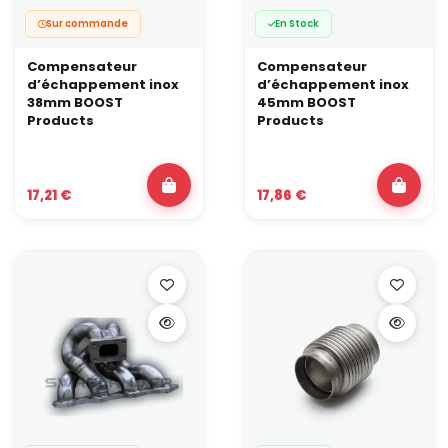
Ces éléments sont complémentaires dans une ligne de
performance.
Sur commande
En Stock
Quel CPSI choisir pour un catalyseur sport ?
Compensateur
Compensateur
100 CPSI :
drift, runs, moteurs qui montent très haut et
d’échappement inox
d’échappement inox
nécessitent un flux maximal.
38mm BOOST
45mm BOOST
150–200 CPSI :
piste, rallye, configurations turbo ou
Products
Products
sessions longues avec forte chauffe. Le choix doit suivre la
puissance visée et la capacité du moteur à tenir la
température sur la durée.
17,21 €
17,86 €