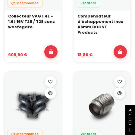
Sur commande
En Stock
Collecteur VAG 1.4L -
Compensateur
1.6L 16V T25 / T28 sans
d’échappement inox
wastegate
48mm BOOST
Products
909,90 €
18,86 €
R
F
I
L
T
R
E
Sur commande
En Stock