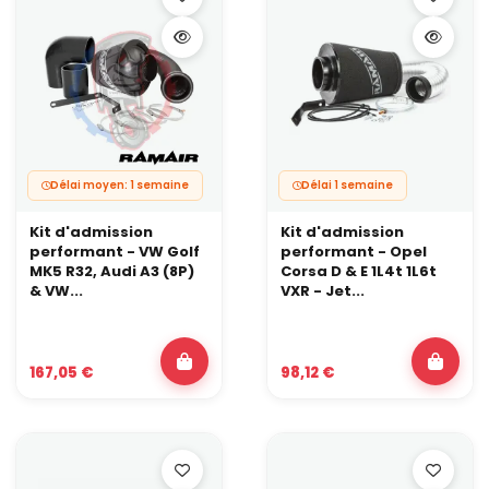
Délai moyen: 1 semaine
Délai 1 semaine
Kit d'admission
Kit d'admission
performant - VW Golf
performant - Opel
MK5 R32, Audi A3 (8P)
Corsa D & E 1L4t 1L6t
& VW...
VXR - Jet...
167,05 €
98,12 €