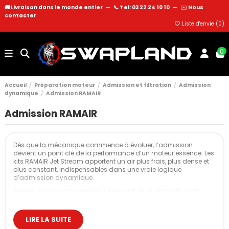
🚚 Livraison dans le monde entier
—
📞 Tel: 03 22 24 10 10
—
✉️
Nous
contacter
Liste d'envie (
0
)
0
Accueil
Préparation moteur
Admission et filtration
Admission
dynamique
Admission RAMAIR
Admission RAMAIR
Dès que la mécanique commence à évoluer, l’admission
devient un point clé de la performance d’un moteur essence. Les
kits RAMAIR Jet Stream apportent un air plus frais, plus dense et
plus constant, indispensables dans une vraie logique
d’admission dynamique.
Pensés pour les passionnés qui exigent de la réactivité, de la
stabilité et une fiabilité réelle, ces systèmes d’admission
remplacent les conduits d’origine par un ensemble plus
performant, étudié pour améliorer la respiration générale du
LIRE LA SUITE
moteur.