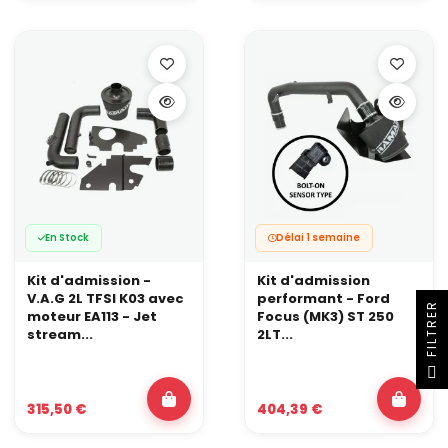
En Stock
Délai 1 semaine
Kit d'admission -
Kit d'admission
V.A.G 2L TFSI K03 avec
performant - Ford
R
moteur EA113 - Jet
Focus (MK3) ST 250
stream...
2LT...
F
I
L
T
R
E
315,50 €
404,39 €