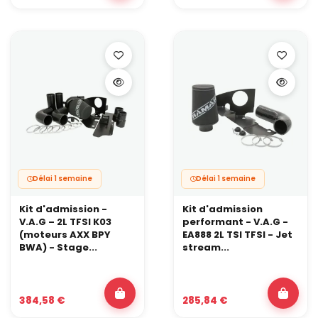
Délai 1 semaine
Délai 1 semaine
Kit d'admission -
Kit d'admission
V.A.G – 2L TFSI K03
performant - V.A.G -
(moteurs AXX BPY
EA888 2L TSI TFSI - Jet
BWA) - Stage...
stream...
384,58 €
285,84 €