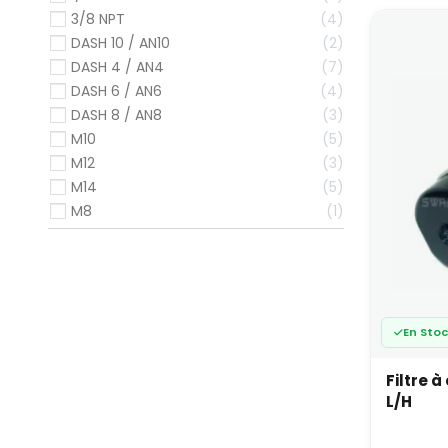
entre c
3/8 NPT
4
DASH 10 / AN10
2
Filt
DASH 4 / AN4
7
La filt
DASH 6 / AN6
4
clapet
DASH 8 / AN8
3
maintie
M10
5
Rés
M12
3
M14
5
Sur rou
efficac
M8
1
rythme
Cho
pré
Pour un
En Sto
visé :
Filtre 
Les pr
cohéren
L/H
Les co