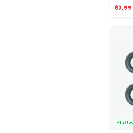
plus im
67,55
À haut
le poin
Évi
Le scén
débit d
et péna
En usag
bien éq
Un circ
une vr
en atel
Notre 
En Sto