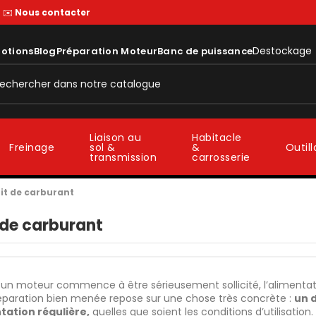
—
✉️
Nous contacter
Destockage
otions
Blog
Préparation Moteur
Banc de puissance
Liaison au
Habitacle
sol &
&
Freinage
Outil
transmission
carrosserie
it de carburant
 de carburant
n moteur commence à être sérieusement sollicité, l’alimentati
éparation bien menée repose sur une chose très concrète :
un d
tation régulière,
quelles que soient les conditions d’utilisation