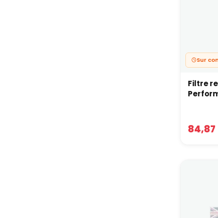
Sur c
Filtre r
Perfor
84,87