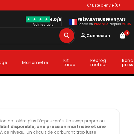
Liste d'envie (
0
)
4.0/5
★
★
★
★
PRÉPARATEUR FRANÇAIS
Basée en
Picardie
depuis
2005
Voir les avis
0
Connexion
Kit
Reprog
Banc
lage
Manomètre
turbo
moteur
puis
on ne tolère plus l’à-peu-près. Un swap propre ou
ébit disponible, une pression maîtrisée et une
. À ce niveau, un circuit de carburant trop juste