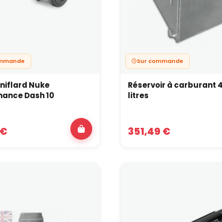
ommande
Sur commande
eniflard Nuke
Réservoir à carburant 
mance Dash 10
litres
 €
351,49 €