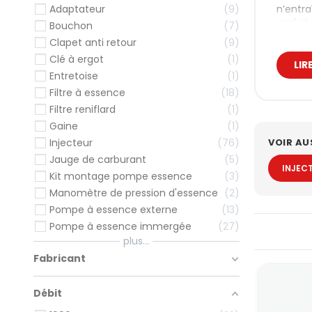
n’entra
Adaptateur
9
parfai
Bouchon
7
Clapet anti retour
9
L’appro
avancer
Clé à ergot
1
LIR
répétés
Entretoise
1
Pou
Filtre à essence
18
Filtre reniflard
1
exi
Gaine
1
En conf
VOIR AU
Injecteur
76
que l’u
Jauge de carburant
5
capable
INJEC
Kit montage pompe essence
3
Les pro
Manomètre de pression d'essence
2
dimens
Pompe à essence externe
13
Enfin, 
Pompe à essence immergée
27
rester
plus...
carbura
Fabricant
Les
Débit
Un circ