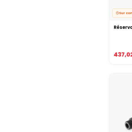
Sur c
Réservo
437,0