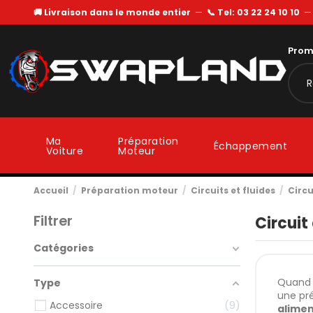
🚚 Livraison dans le monde entier
—
📞 Tel: 03 22 24 10 10
Prom
Ma
Préparation
Échappement
Voiture
Moteur
Accueil
Préparation moteur
Circuits et fluides
Circu
Filtrer
Circuit
Catégories
Quand u
Type
une pr
Accessoire
9
alimen