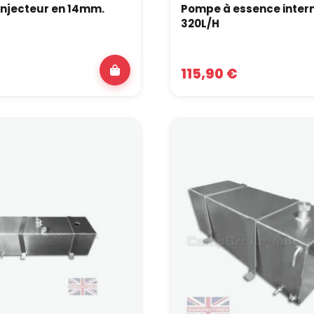
'injecteur en 14mm.
Pompe à essence inter
320L/H
115,90 €