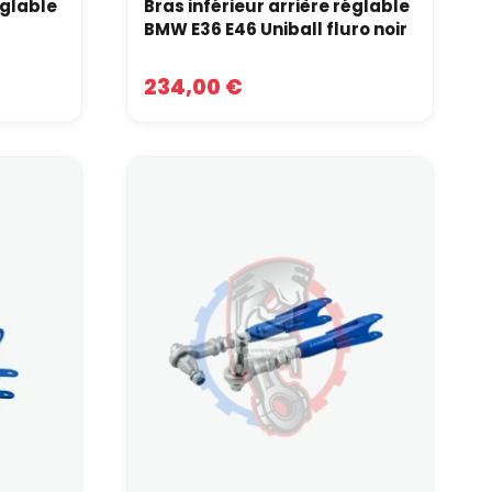
églable
Bras inférieur arrière réglable
r
BMW E36 E46 Uniball fluro noir
234,00 €