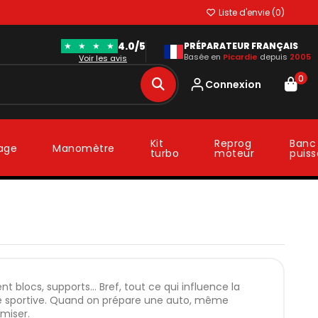
Liste d'envie (
0
)
4.0/5
★
★
★
★
PRÉPARATEUR FRANÇAIS
Basée en
Picardie
depuis
2005
Voir les avis
0
Connexion
Kit
Reprog
Banc
lage
Manomètre
turbo
moteur
puis
silent blocs, supports… Bref, tout ce qui influence la
uite sportive. Quand on prépare une auto, même
imiser.