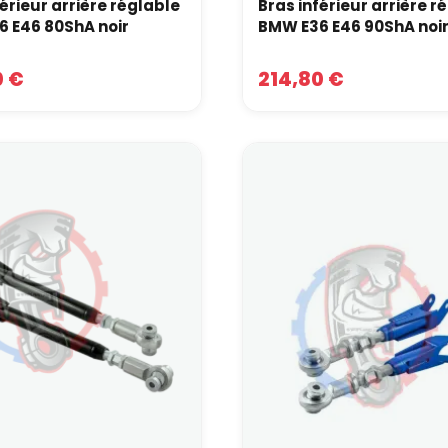
férieur arrière réglable
Bras inférieur arrière r
 E46 80ShA noir
BMW E36 E46 90ShA noi
0 €
214,80 €