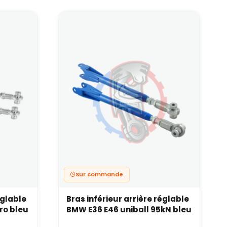
 stabilité et le ressenti, même sans autre
s plus sportives.
age de bras ou biellettes
, vous risquez de ne pas profiter du gain attendu,
ontacter !
Sur commande
églable
Bras inférieur arrière réglable
ro bleu
BMW E36 E46 uniball 95kN bleu