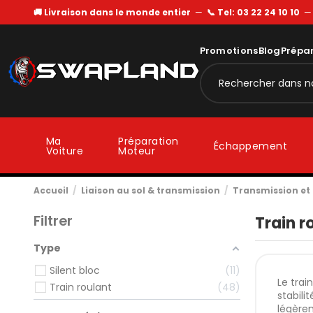
🚚 Livraison dans le monde entier
—
📞 Tel: 03 22 24 10 10
Promotions
Blog
Prépa
Ma
Préparation
Échappement
Voiture
Moteur
Accueil
Liaison au sol & transmission
Transmission e
Filtrer
Train r
Type
Silent bloc
11
Le train
Train roulant
48
stabili
légèrem