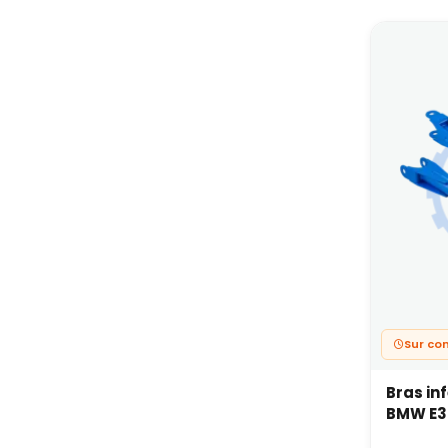
pou
Est-
Oui, su
Remplac
modific
Fau
rég
Oui, 
Ces piè
voire d
Pour ce
Sur c
Bras in
BMW E3