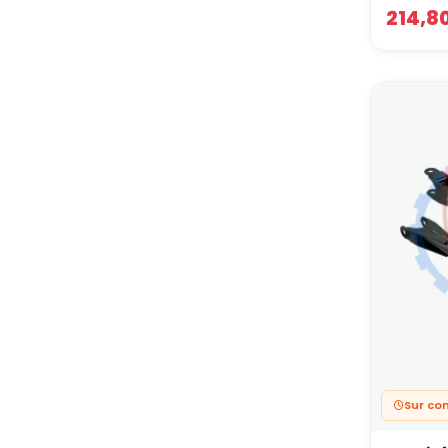
214,8
Sur c