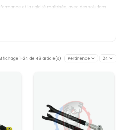
formance et la rigidité maîtrisée, avec des solutions
mple : réduire les mouvements parasites, améliorer la
, plus efficace.
 ajuster votre géométrie de suspension. On y
s), des montages sur uniball et des pièces
rticulièrement pertinentes quand on commence à
er un comportement plus sain sur une auto qui
Affichage 1-24 de 48 article(s)
Pertinence
24
rain, notamment via la barre stabilisatrice. Quand elles
ité en appui. Passer sur une solution plus rigide peut
e stabilisatrice BMW en polyuréthane
, pensée pour
0mm
, qui s’inscrit dans la même logique de rigidité
 de fiabiliser un montage soumis à des contraintes