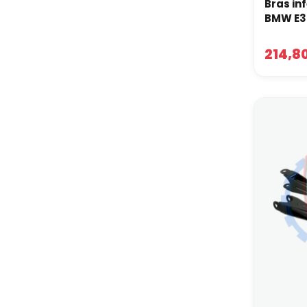
Bras in
BMW E36
214,8