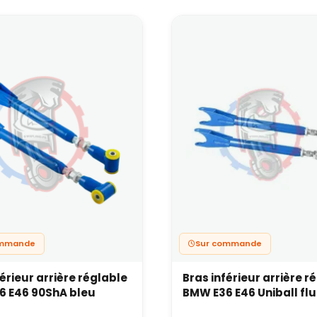
r les projets trackday ou drift.
ce utile si ma voiture est d’origine ?
rtout si elle a de l’âge.
er des pièces fatiguées par des versions renforcées améliore la
ation. C’est une excellente base avant d’installer des suspension
t-il faire une géométrie après mont
lables ?
systématiquement recommandé.
ces sont là pour ajuster ou stabiliser les angles : sans géométrie
’user les pneus plus rapidement.
la, notre atelier swapland vous accueille. N’hésitez pas à nous c
ommande
Sur commande
férieur arrière réglable
Bras inférieur arrière r
6 E46 90ShA bleu
BMW E36 E46 Uniball flu