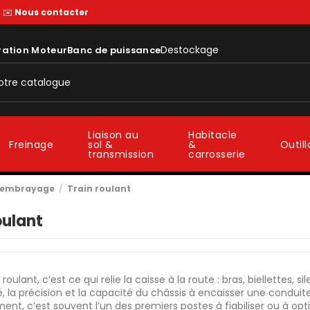
—
✉️
Nous contacter
Destockage
ration Moteur
Banc de puissance
Liaison au
Habitacle
sol &
&
Freinage
Outil
transmission
carrosserie
t embrayage
Train roulant
oulant
 roulant, c’est ce qui relie la caisse à la route : bras, biellettes, 
té, la précision et la capacité du châssis à encaisser une cond
ent, c’est souvent l’un des premiers postes à fiabiliser ou à opt