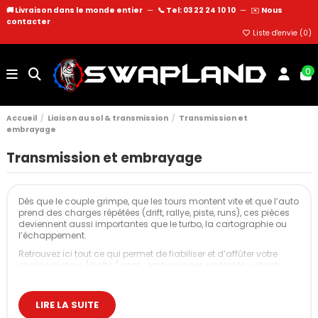
🚚 Livraison dans le monde entier
—
📞 Tel: 03 22 24 10 10
—
✉️
Nous
contacter
Liste d'envie (
0
)
0
Accueil
Liaison au sol & transmission
Transmission et
embrayage
Transmission et embrayage
Dès que le couple grimpe, que les tours montent vite et que l’auto
prend des charges répétées (drift, rallye, piste, runs), ces pièces
deviennent aussi importantes que le turbo, la cartographie ou
l’échappement.
Retrouvez ici tout ce qui permet de fiabiliser et d’affûter votre
chaîne moteur / boîte / pont : embrayages renforcés, volants
moteur allégés, kits complets, autobloquants, trains roulants,
short shifters, kits swap, entretoises…
LIRE LA SUITE
Nos accessoires de transmission et embrayage