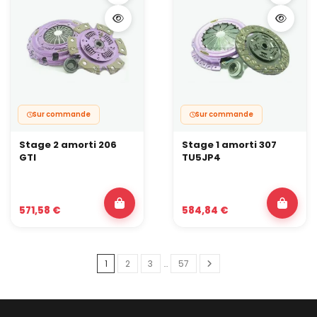
Sur commande
Sur commande
Stage 2 amorti 206
Stage 1 amorti 307
GTI
TU5JP4
571,58 €
584,84 €
1
2
3
…
57