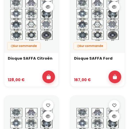
Monté avec un embrayage renforcé et une transmission en bon
état, il transforme la manière dont l’auto passe la puissance au
sol.
Kit swap moteur & boîte
Un kit swap moteur & boîte sert à marier un bloc et/ou une
transmission dans une caisse qui n’était pas prévue pour. Il
regroupe généralement les pièces de base : platines, supports,
parfois embrayage spécifique et accessoires nécessaires au
montage.
Sur commande
Sur commande
L’objectif :
Disque SAFFA Citroën
Disque SAFFA Ford
positionner correctement le moteur et la boîte,
assurer un alignement propre entre vilebrequin, embrayage
et arbre de transmission,
fiabiliser un montage de swap qui va encaisser de vraies
charges (drift, time attack, rallye, off-road).
128,00 €
167,00 €
C’est la base pour passer d’un simple swap “qui démarre” à un
montage propre, réglable et exploitable sur le long terme.
Kit conversion volant moteur
Un kit conversion volant moteur permet de changer
complètement de philosophie de montage : passer d’un volant
bi-masse d’origine à un volant monomasse allégé, ou adapter
un volant spécifique à un embrayage de compétition.
Il sert notamment à :