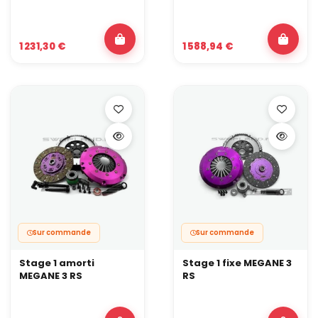
commence à patiner en pleine charge, vous êtes déjà en retard.
Volant moteur allégé ou kit complet embrayage +
volant ?
1 231,30 €
1 588,94 €
Volant moteur allégé seul si vous restez proche d’une
architecture d’origine.
Kit complet dès que vous changez de philosophie : bi-
masse → monomasse, bi-disques, gros couple ou usage
presque exclusivement compétition.
Un autobloquant change-t-il vraiment le
comportement de la voiture ?
Oui.
Sur une auto de drift, de rallye ou de piste, c’est souvent la pièce
qui fait le plus progresser la motricité et la régularité en sortie de
virage, à condition que le reste de la transmission et les trains
roulants soient cohérents.
Sur commande
Sur commande
Stage 1 amorti
Stage 1 fixe MEGANE 3
MEGANE 3 RS
RS