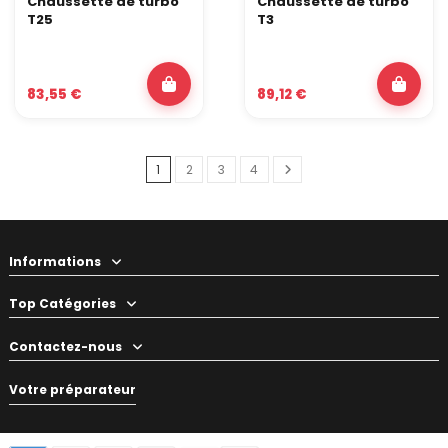
Chaussette de turbo
Chaussette de turbo
T25
T3
83,55 €
89,12 €
1
2
3
4
Informations
Top Catégories
Contactez-nous
Votre préparateur