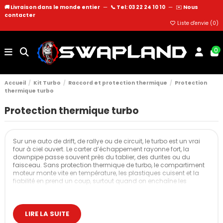
🚚 Livraison dans le monde entier
—
📞 Tel: 03 22 24 10 10
—
✉️
Nous
contacter
Liste d'envie (
0
)
0
Accueil
Kit Turbo
Raccord et protection thermique
Protection
thermique turbo
Protection thermique turbo
Sur une auto de drift, de rallye ou de circuit, le turbo est un vrai
four à ciel ouvert. Le carter d’échappement rayonne fort, la
downpipe passe souvent près du tablier, des durites ou du
faisceau. Sans protection thermique de turbo, le compartiment
moteur monte vite en température, les plastiques cuisent et la
fiabilité en prend un coup, surtout quand on enchaîne les
sessions.
Cette catégorie regroupe tout ce qu’il faut pour contenir cette
chaleur autour du turbo : chaussettes thermiques, isolants
LIRE LA SUITE
adhésifs, plaques et tôles pare-chaleur. L’idée n’est pas de “faire