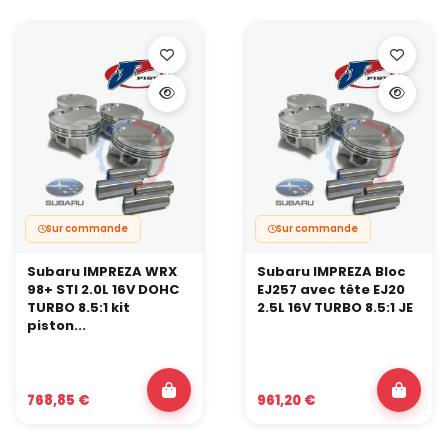
Sur commande
Sur commande
Subaru IMPREZA WRX
Subaru IMPREZA Bloc
98+ STI 2.0L 16V DOHC
EJ257 avec tête EJ20
TURBO 8.5:1 kit
2.5L 16V TURBO 8.5:1 JE
piston...
768,85 €
961,20 €