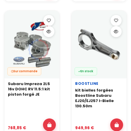
Sur commande
En stock
BOOSTLINE
Subaru Impreza 2L5
16v DOHC RV 11.5:1 kit
kit bielles forgées
piston forgé JE
Boostline Subaru
EJ20/EJ257 I-Bielle
130.50m
768,85 €
949,96 €