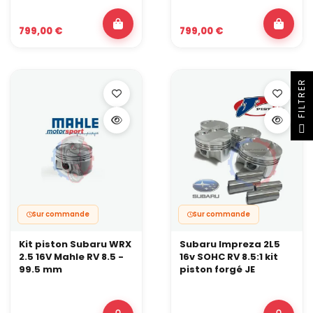
799,00 €
799,00 €
R
F
I
L
T
R
E
Sur commande
Sur commande
Kit piston Subaru WRX
Subaru Impreza 2L5
2.5 16V Mahle RV 8.5 -
16v SOHC RV 8.5:1 kit
99.5 mm
piston forgé JE