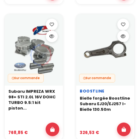
Sur commande
Sur commande
BOOSTLINE
Subaru IMPREZA WRX
98+ STI 2.0L 16V DOHC
Bielle forgée Boostline
TURBO 9.5:1 kit
Subaru EJ20/EJ257 I-
piston...
Bielle 130.50m
768,85 €
326,53 €