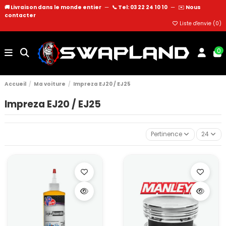
🚚 Livraison dans le monde entier
—
📞 Tel: 03 22 24 10 10
—
✉️
Nous
contacter
Liste d'envie (
0
)
0
Accueil
Ma voiture
Impreza EJ20 / EJ25
Impreza EJ20 / EJ25
Pertinence
24