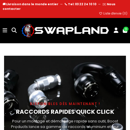
🚚 Livraison dans le monde entier
—
📞 Tel: 03 22 24 10 10
—
✉️
Nous
contacter
Liste d'envie (
0
)
0
DISPONIBLES DÈS MAINTENANT !
RACCORDS RAPIDES QUICK CLICK
Pour un montage et démontage rapide sans outil, Boost
Products lance sa gamme de raccords aluminium et leur