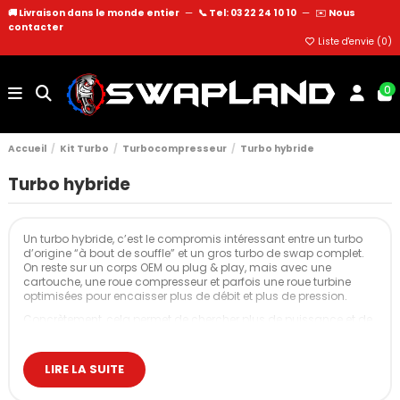
🚚 Livraison dans le monde entier
—
📞 Tel: 03 22 24 10 10
—
✉️
Nous
contacter
Liste d'envie (
0
)
0
Accueil
Kit Turbo
Turbocompresseur
Turbo hybride
Turbo hybride
Un turbo hybride, c’est le compromis intéressant entre un turbo
d’origine “à bout de souffle” et un gros turbo de swap complet.
On reste sur un corps OEM ou plug & play, mais avec une
cartouche, une roue compresseur et parfois une roue turbine
optimisées pour encaisser plus de débit et plus de pression.
Concrètement, cela permet de chercher plus de puissance et de
couple, tout en gardant un montage proche de l’origine : mêmes
fixations, même emplacement, périphériques souvent conservés,
et une mise au point qui reste cohérente pour une auto de piste,
LIRE LA SUITE
de drift, de runs ou de time attack.