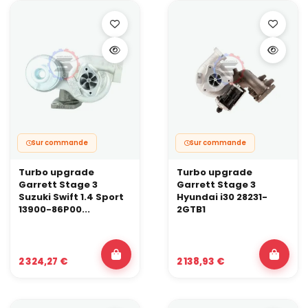
Quel est le point de départ avant de passer à un
turbo hybride ?
Une auto déjà correctement préparée en stage avancé
(ligne, admission, échangeur, gestion),
En bon état mécanique,
Avec une alimentation carburant suffisante.
Ensuite seulement, on passe au turbo hybride et à une vraie mise
au point sur mesure.
Sur commande
Sur commande
Turbo upgrade
Turbo upgrade
Garrett Stage 3
Garrett Stage 3
Suzuki Swift 1.4 Sport
Hyundai i30 28231-
13900-86P00...
2GTB1
2 324,27 €
2 138,93 €