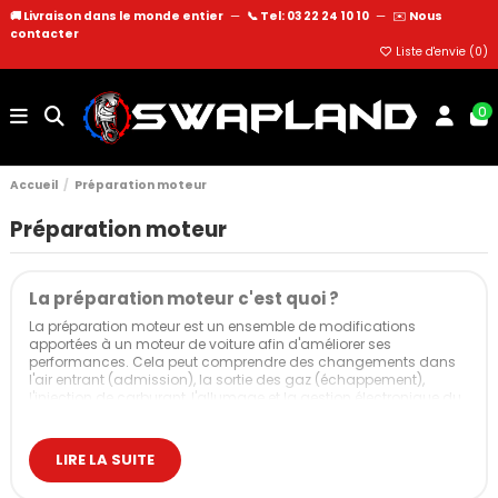
🚚 Livraison dans le monde entier
—
📞 Tel: 03 22 24 10 10
—
✉️
Nous
contacter
Liste d'envie (
0
)
0
Accueil
Préparation moteur
Préparation moteur
La préparation moteur c'est quoi ?
La préparation moteur est un ensemble de modifications
apportées à un moteur de voiture afin d'améliorer ses
performances. Cela peut comprendre des changements dans
l'air entrant (admission), la sortie des gaz (échappement),
l'injection de carburant, l'allumage et la gestion électronique du
moteur.
Pourquoi préparer un moteur ?
LIRE LA SUITE
L'objectif principal de la préparation moteur est d'augmenter la
puissance et le couple du moteur, ce qui se traduit par une