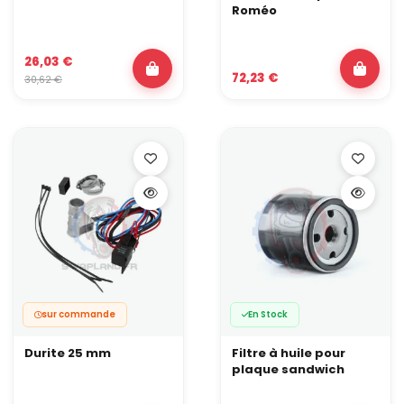
Roméo
26,03 €
72,23 €
30,62 €
sur commande
En Stock
Durite 25 mm
Filtre à huile pour
plaque sandwich