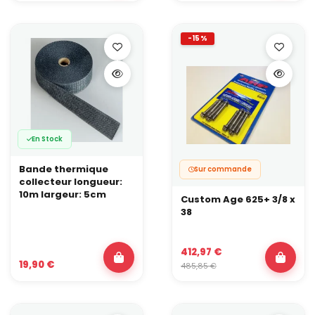
-15%
En Stock
Bande thermique
Sur commande
collecteur longueur:
10m largeur: 5cm
Custom Age 625+ 3/8 x
38
412,97 €
19,90 €
485,85 €