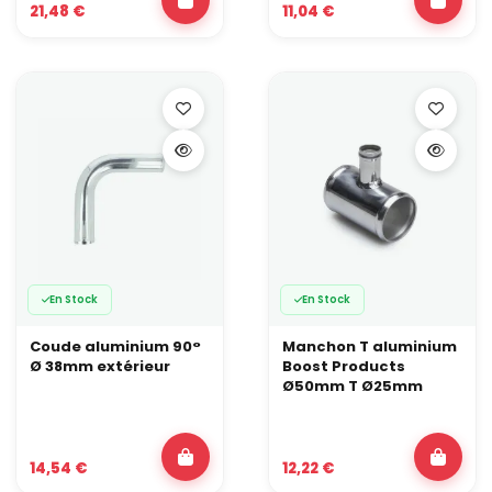
21,48 €
11,04 €
En Stock
En Stock
Coude aluminium 90°
Manchon T aluminium
Ø 38mm extérieur
Boost Products
Ø50mm T Ø25mm
14,54 €
12,22 €