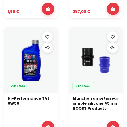
1,99 €
287,00 €
En Stock
En Stock
Hi-Performance SAE
Manchon amortisseur
0W50
simple silicone 45 mm
BOOST Products