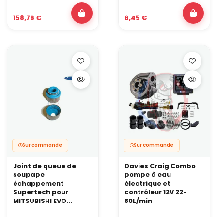
158,76 €
6,45 €
Sur commande
Sur commande
Joint de queue de
Davies Craig Combo
soupape
pompe à eau
échappement
électrique et
Supertech pour
contrôleur 12V 22-
MITSUBISHI EVO...
80L/min