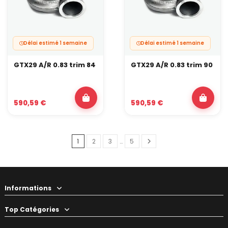
Délai estimé 1 semaine
Délai estimé 1 semaine
GTX29 A/R 0.83 trim 84
GTX29 A/R 0.83 trim 90
590,59 €
590,59 €
1
2
3
…
5
Informations
Top Catégories