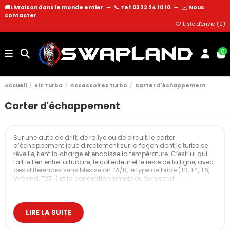
🚚 Livraison dans le monde entier
—
📞 Tel: 03 22 24 10 10
—
✉️
Nous
contacter
Liste d'envie (
0
)
0
Accueil
Kit Turbo
Accessoires turbo
Carter d'échappement
Carter d'échappement
Sur une auto de drift, de rallye ou de circuit, le carter
d’échappement joue directement sur la façon dont le turbo se
réveille, tient la charge et encaisse la température. C’est lui qui
fait le lien entre la turbine, le collecteur et le reste de la ligne, avec
des différences sensibles selon l’A/R, le type de bride (T3, T4, T6,
V-band, T25…) et la conception simple ou twin scroll.
Nos carters d’échappement
Les carters d’échappement proposés ici couvrent la majorité des
LIRE LA SUITE
montages turbo typés performance : GT / GTW, GTX, G-Series,
S200, EFR… Chaque référence combine un A/R précis, un type de
bride collecteur (T3, T4, T6, T25) et une sortie (V-band, 4 ou 5