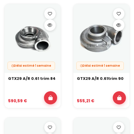
celui d’origine de mon turbo ?
Oui, à condition de rester sur une référence compatible avec
votre série de turbo (GTX, G-Series, S200, EFR…) et le type de bride
de votre collecteur. Vérifiez toujours l’A/R, le type de bride et la
sortie, et prévoyez les adaptations nécessaires sur la ligne avant
de vous lancer dans la modification.
Délai estimé 1 semaine
Délai estimé 1 semaine
GTX29 A/R 0.61 trim 84
GTX29 A/R 0.61trim 90
590,59 €
555,21 €