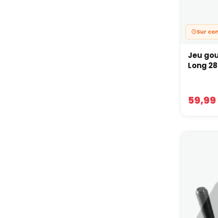
Sur c
Jeu gouj
Long 28
59,99