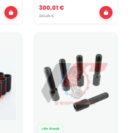
300,01 €
serie ainsi que les élargisseurs de voie. Cet ensemble
361,45 €
sa glo-ba-li-té.
thétique : c'est un levier direct sur la
soins les plus exigeants. En associant ces modèles à
nsemble léger, précis et durable !
En Stock