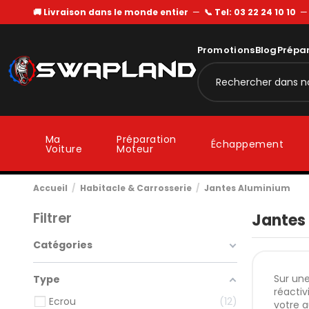
🚚 Livraison dans le monde entier
—
📞 Tel: 03 22 24 10 10
Promotions
Blog
Prépa
Ma
Préparation
Échappement
Voiture
Moteur
Accueil
Habitacle & Carrosserie
Jantes Aluminium
Filtrer
Jantes
Catégories
Sur une
Type
réactiv
Ecrou
12
votre a