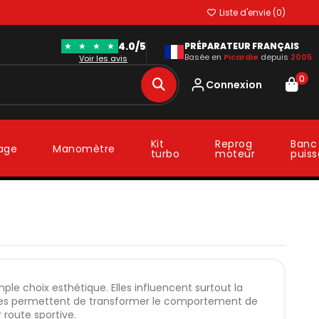
Liste d'envie (
0
)
4.0/5
★
★
★
★
PRÉPARATEUR FRANÇAIS
Basée en
Picardie
depuis
2005
Voir les avis
0
Connexion
Kit
Reprog
Banc
lage
Manomètre
turbo
moteur
puis
ple choix esthétique. Elles influencent surtout la
s, elles permettent de transformer le comportement de
 route sportive.