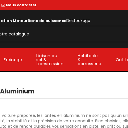
—
✉️
Nous contacter
Destockage
ration Moteur
Banc de puissance
Liaison au
Habitacle
sol &
&
Freinage
Outil
transmission
carrosserie
 Aluminium
 voiture préparée, les jantes en aluminium ne sont pas qu’un sim
ité, la stabilité et la précision de votre conduite. Bien choisie
uto et de rendre durables vos sensations en piste, en drift ou sur