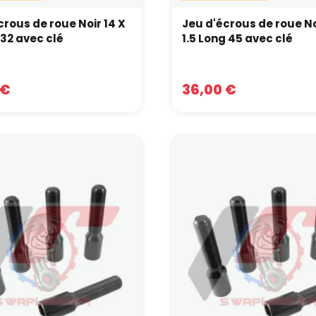
crous de roue Noir 14 X
Jeu d'écrous de roue No
 32 avec clé
1.5 Long 45 avec clé
 €
36,00 €