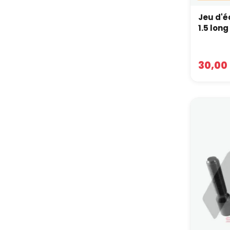
Jeu d'é
1.5 long
30,00