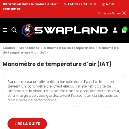
🚚 Livraison dans le monde entier
—
📞 Tel: 03 22 24 10 10
—
✉️
Nous
contacter
Liste d'envie (
0
)
0
Accueil
Manomètre
Manomètres de température
Manomètre
de température d’air (IAT)
Manomètre de température d’air (IAT)
Sur un moteur suralimenté, la température d’air d’admission
devient un paramètre clé. C’est elle qui reflète l’efficacité de
l’intercooler, le niveau de chauffe dans le compartiment moteur,
et la marge que vous gardez avant l’apparition du cliquetis ou
d’une perte de performance.
Un manomètre de température d’air (IAT) permet de visualiser
cette température en temps réel. Vous voyez comment réagit la
voiture en pleine charge, entre deux runs, pendant une session
de drift ou sur un relais de piste, et vous pouvez adapter votre
LIRE LA SUITE
stratégie ou faire évoluer la préparation moteur en conséquence.