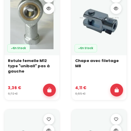
En Stock
En Stock
Rotule femelle M12
Chape avec filetage
type "uniball" pas à
M8
gauche
3,36 €
4,11 €
6,72 €
6,85 €