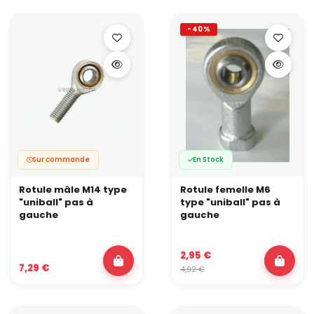
-40%
Sur commande
En Stock
Rotule mâle M14 type
Rotule femelle M6
"uniball" pas à
type "uniball" pas à
gauche
gauche
2,95 €
7,29 €
4,92 €