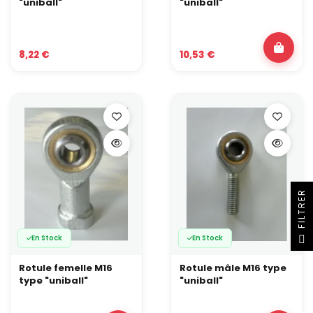
"uniball"
"uniball"
8,22 €
10,53 €
R
F
I
L
T
R
E
En Stock
En Stock
Rotule femelle M16
Rotule mâle M16 type
type "uniball"
"uniball"