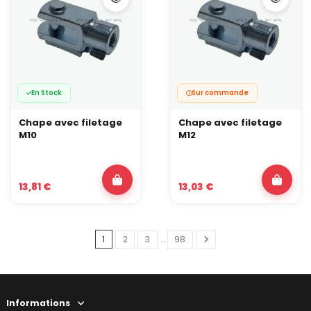
En Stock
Sur commande
Chape avec filetage
Chape avec filetage
M10
M12
13,81 €
13,03 €
1
2
3
…
98
Informations