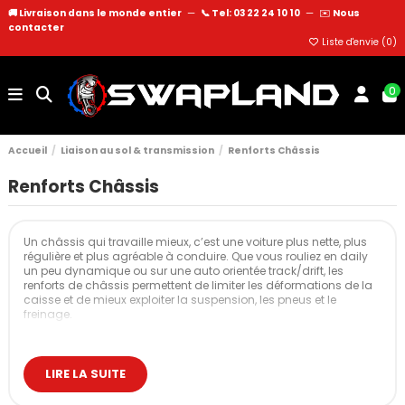
🚚 Livraison dans le monde entier
—
📞 Tel: 03 22 24 10 10
—
✉️
Nous
contacter
Liste d'envie (
0
)
0
Accueil
Liaison au sol & transmission
Renforts Châssis
Renforts Châssis
Un châssis qui travaille mieux, c’est une voiture plus nette, plus
régulière et plus agréable à conduire. Que vous rouliez en daily
un peu dynamique ou sur une auto orientée track/drift, les
renforts de châssis permettent de limiter les déformations de la
caisse et de mieux exploiter la suspension, les pneus et le
freinage.
Retrouvez l’essentiel des familles de pièces qui aident à solidifier
et fiabiliser la structure : barres de rigidification, renforts ciblés et
composants de liaison pensés pour encaisser un usage
LIRE LA SUITE
soutenu. L’idée est simple : un châssis plus rigide = un
comportement plus prévisible.