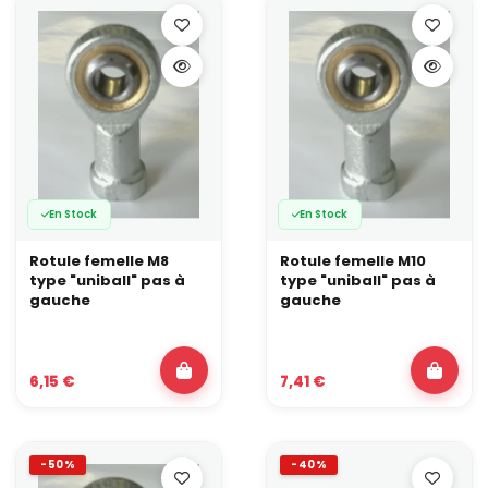
En Stock
En Stock
Rotule femelle M8
Rotule femelle M10
type "uniball" pas à
type "uniball" pas à
gauche
gauche
6,15 €
7,41 €
-50%
-40%