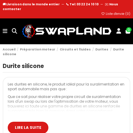
🚚 Livraison dans le monde entier
—
📞 Tel: 03 22 24 10 10
—
✉️
Nous
contacter
Liste d'envie (
0
)
0
Accueil
Préparation moteur
Circuits et fluides
Durites
Durite
silicone
Durite silicone
Les durites en silicone, le produit idéal pour la suralimentation en
sport automobile mais pas que :
Que ce soit pour réaliser votre propre circuit de suralimentation
lors d'un swap ou lors de l'optimisation de votre moteur, vous
trouverez ici toute une gamme de durites en silicone renforcée
supportant très bien la pression dans votre compartiment
moteur.
Applications principales :
LIRE LA SUITE
Circuit de suralimentation (turbo et compresseur