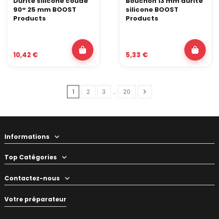
Durite silicone coude
Bouchon 13 mm durite
90° 25 mm BOOST
silicone BOOST
Products
Products
10,42 €
5,33 €
1
2
3
…
20
Informations
Top Catégories
Contactez-nous
Votre préparateur