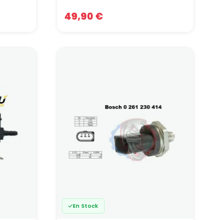
49,90 €
ctriques. Utiliser du câble blindé, avec le blindage
 bruit électrique plutôt que le cliquetis réel.
apteurs Ecumaster sont généralement préconfigurés
isie manuelle des paramètres.
.
stion programmable
apteur moteur fournit une information essentielle
strumentation cohérente, c’est un moteur plus
otre ECU, l’équipe Swapland peut vous orienter.
En Stock