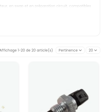
eur, en swap et en préparation circuit, compatibles
is le rôle reste le même : fournir une information
l moteur. Elles conditionnent le calcul de charge,
Affichage 1-20 de 20 article(s)
Pertinence
20
eur
ns le collecteur d’admission.Sur un montage turbo,
jection et l’allumage.
 bars de suralimentation.
er une marge de sécurité.
 du liquide de refroidissement et de l’huile moteur.
 déclencher les ventilateurs et de protéger le moteur