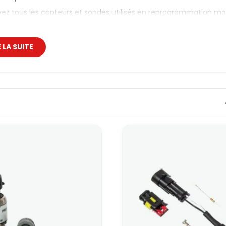
ez tous les capteurs et sondes utilisés en reprogrammation mot
es systèmes Ecumaster et les montages universels.
’application, on parle de capteur moteur ou de sonde moteur, ma
au calculateur.
E LA SUITE
ssion et température moteur
ures de pression et de température constituent la base du calcu
esse, l’avance à l’allumage et les stratégies de protection.
teurs MAP : mesurer la charge mot
teurs MAP
(Manifold Absolute Pressure) mesurent la pression da
’information principale utilisée par le calculateur pour adapter l’in
sions 0–3 bars couvrent la majorité des setups jusqu’à environ 2
à, un capteur 0–4 bars (ou plus) est recommandé pour conserv
des de température eau et huile
des de température à filetage 1/8 NPT surveillent la température
ermettent au calculateur d’appliquer des corrections à froid, de
 de surchauffe.