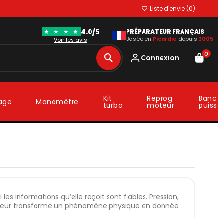
Liste d'envie (
0
)
4.0/5
★
★
★
★
PRÉPARATEUR FRANÇAIS
Basée en
Picardie
depuis
2005
Voir les avis
0
Connexion
Kit
Reprog
Banc
lage
Manomètre
turbo
moteur
puis
r
 informations qu’elle reçoit sont fiables. Pression,
 moteur transforme un phénomène physique en donnée