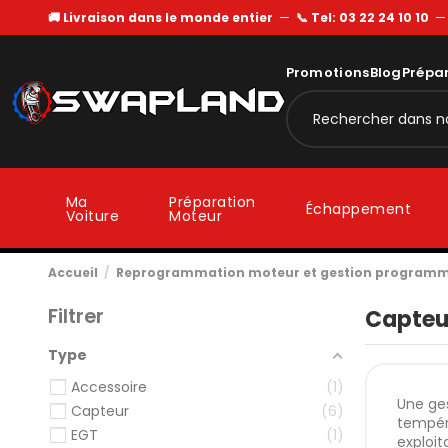
🚚 Livraison dans le monde entier
—
📞 Tel: 03 22 24 10 10
Promotions
Blog
Prépa
Ma
Préparation
Échappement
Voiture
Moteur
Accueil
Reprogrammation moteur et gestion program
Filtrer
Capteu
Type
Accessoire
1
Une ges
Capteur
6
tempér
EGT
1
exploit