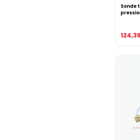
Sonde 
pressio
124,3