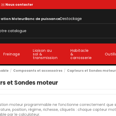
—
✉️
Nous contacter
Destockage
ration Moteur
Banc de puissance
Liaison au
Habitacle
sol &
&
Freinage
Outil
transmission
carrosserie
mable
Composants et accessoires
Capteurs et Sondes moteu
rs et Sondes moteur
tion moteur programmable ne fonctionne correctement que si les
ature, position, régime, richesse, cliquetis : chaque capteur
able par le calculateur.