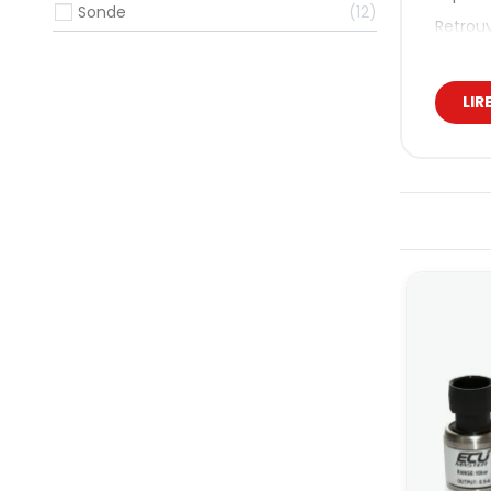
Sonde
12
Retrouv
avec l
Selon l
fiable 
LIR
Pre
Les mes
la rich
Cap
Les
cap
c’est l
Les ver
Au-del
Son
Les son
Elles p
en cas