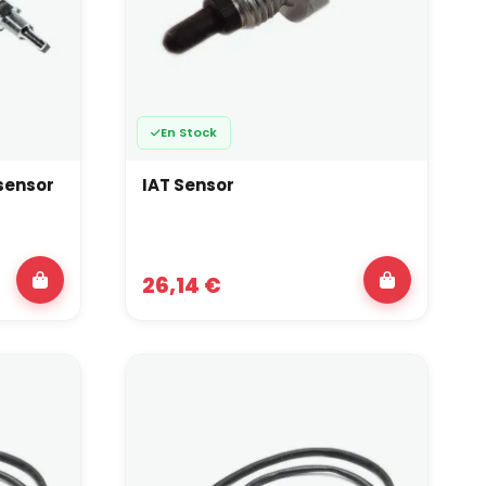
iter le nombre de perçages sur le bloc, un
ur n’est possible. Ces capteurs synchronisent
En Stock
sensor
IAT Sensor
n au calculateur via un signal 0–5 V. Il est
aines stratégies de coupure ou de protection.
26,14 €
lculateur sur la position et la vitesse du vilebrequin.
et conditionnent la stabilité du moteur à tous les
mbustion est essentiel pour la performance comme