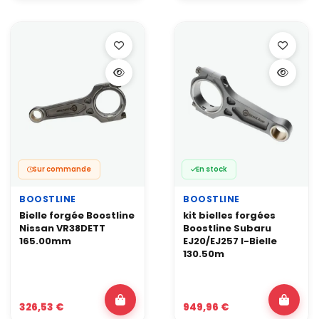
évident.
En cas de doute, notre équipe de mécaniciens peut vous
accompagner dans votre choix en nous contactant soit par
téléphone au 0322241010 ou via notre formulaire.
Sur commande
En stock
BOOSTLINE
BOOSTLINE
Bielle forgée Boostline
kit bielles forgées
Nissan VR38DETT
Boostline Subaru
165.00mm
EJ20/EJ257 I-Bielle
130.50m
326,53 €
949,96 €