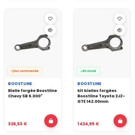
Sur commande
En stock
BOOSTLINE
BOOSTLINE
Bielle forgée Boostline
kit bielles forgées
Chevy SB 6.000"
Boostline Toyota 2JZ-
GTE 142.00mm
326,53 €
1 424,95 €