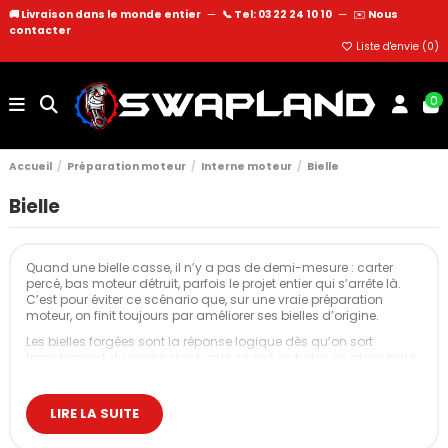
🚚 Livraison dans le monde entier
—
📞 Tel: 03 22 24 10 10
—
✉️
Nous
contacter
Liste d'envie (
0
)
0
Accueil
Préparation moteur
Interne moteur
Bielle
Bielle
Quand une bielle casse, il n’y a pas de demi-mesure : carter
percé, bas moteur détruit, parfois le projet entier qui s’arrête là.
C’est pour éviter ce scénario que, sur une vraie préparation
moteur, on finit toujours par améliorer ses bielles d’origine.
Les bielles forgées sont la réponse logique dès qu’on sort
franchement du cadre stock, que ce soit en turbo, en atmo haut
régime, en E85 ou en usage piste/drift régulier.
Ce que les bielles encaisseront vraiment
LIRE LA SUITE
La bielle relie le piston au vilebrequin et encaisse à la fois la
pression de combustion, les changements de direction du