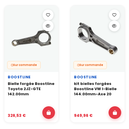
Sur commande
Sur commande
BOOSTLINE
BOOSTLINE
Bielle forgée Boostline
kit bielles forgées
Toyota 2JZ-GTE
Boostline VW I-Bielle
142.00mm
144.00mm-Axe 20
326,53 €
949,96 €