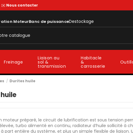
—
✉️
Nous contacter
Destockage
ration Moteur
Banc de puissance
Liaison au
Habitacle
sol &
&
Freinage
Outil
transmission
carrosserie
es
Durites huile
 huile
 moteur préparé, le circuit de lubrification est sous tension 
 élevée, turbo alimenté en continu, radiateur d’huile sollicité à c
à part entière du système, et plus un simple flexible de liaison