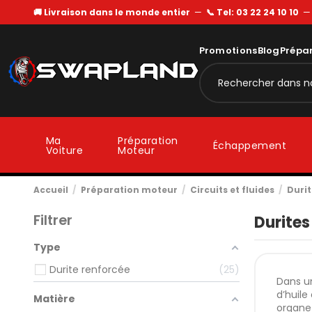
🚚 Livraison dans le monde entier
—
📞 Tel: 03 22 24 10 10
Promotions
Blog
Prépa
Ma
Préparation
Échappement
Voiture
Moteur
Accueil
Préparation moteur
Circuits et fluides
Durit
Filtrer
Durites
Type
Durite renforcée
25
Dans un
d’huile
Matière
organe 