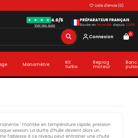
Liste d'envie (
0
)
4.0/5
★
★
★
★
PRÉPARATEUR FRANÇAIS
Basée en
Picardie
depuis
2005
Voir les avis
0
Connexion
Kit
Reprog
Banc
lage
Manomètre
turbo
moteur
puis
permanente : montée en température rapide, pression
haque session. La durite d’huile devient alors un
. Une faiblesse à ce niveau peut entraîner une chute