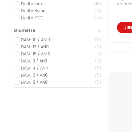
de pres
Durite Inox
15
Durite Nylon
10
Les dur
Durite PTFE
14
là où l
Con
LIR
Diamètre
Contra
DASH 10 / AN10
5
DASH 12 / AN12
2
tem
DASH 16 / AN16
1
vis
DASH 3 / AN3
2
pre
cir
DASH 4 / AN4
5
DASH 6 / AN6
5
Une dur
DASH 8 / AN8
5
sup
res
off
con
Typ
Duri