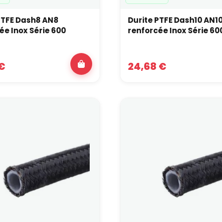
PTFE Dash8 AN8
Durite PTFE Dash10 AN1
ée Inox Série 600
renforcée Inox Série 60
 €
24,68 €