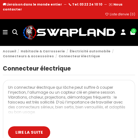
🚚 Livraison dans le monde entier
—
📞 Tel: 03 22 24 10 10
—
✉️
Nous
contacter
Liste d'envie (
0
)
0
Accueil
Habitacle & Carrosserie
Électricité automobile
Connecteurs & accessoires
Connecteur électrique
Connecteur électrique
Un connecteur électrique qui lâche peut suffire à couper
l’injection, l’allumage ou un capteur clé en pleine session.
Vibrations, chaleur, projections, démontages fréquents : le
faisceau est très sollicité. D’où l’importance de travailler avec
des connecteurs sérieux, bien sertis, bien verrouillés, et adaptés
au bon usage.
Cette catégorie regroupe les principaux types de connecteurs
utilisés en préparation : connecteurs étanches universels,
connecteurs dédiés Ecumaster (EMU Pro), connecteurs
LIRE LA SUITE
d’injecteurs EV1 / EV6 et modules/capteurs pensés pour