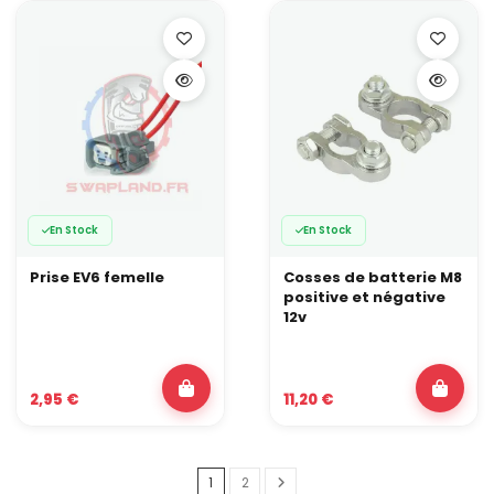
En Stock
En Stock
Prise EV6 femelle
Cosses de batterie M8
positive et négative
12v
2,95 €
11,20 €
1
2