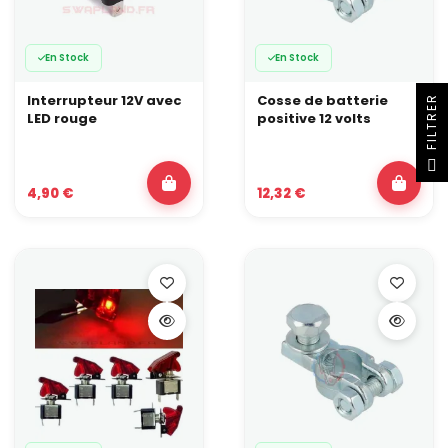
En Stock
En Stock
Interrupteur 12V avec
Cosse de batterie
R
LED rouge
positive 12 volts
F
I
L
T
R
E
4,90 €
12,32 €