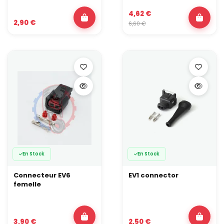
4,62 €
2,90 €
6,60 €
En Stock
En Stock
Connecteur EV6
EV1 connector
femelle
3,90 €
2,50 €