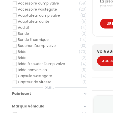
La prép
Accessoire dump valve
59
pistard
Accessoire wastegate
20
même pl
Adaptateur dump valve
12
sélecti
Adaptateur durite
5
Tur
LIR
Additif
4
Le choi
Bande
3
marque 
Bande thermique
14
Turb
Bouchon Dump valve
13
VOIR AU
Bride
70
Un kit
Bride
2
Garrett
ACCES
Bride à souder Dump valve
4
gamme G
Bride conversion
5
Tur
Capsule wastegate
4
BorgWar
Capteur de vitesse
1
rouleme
plus...
Fabricant
Tur
Trois m
Marque véhicule
Attenti