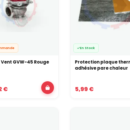
ommande
En Stock
t Vent GVW-45 Rouge
Protection plaque the
adhésive pare chaleur
2 €
5,99 €