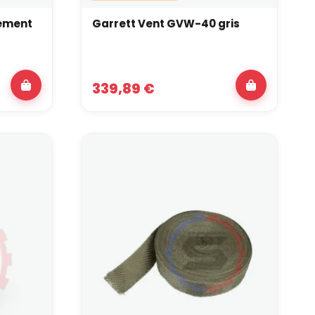
pement
Garrett Vent GVW-40 gris
339,89 €