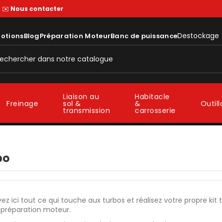
—
✉️
Nous contacter
Destockage
otions
Blog
Préparation Moteur
Banc de puissance
Liaison au
Habitacle
sol &
&
Freinage
Outil
transmission
carrosserie
bo
ez ici tout ce qui touche aux turbos et réalisez votre propre 
 préparation moteur.