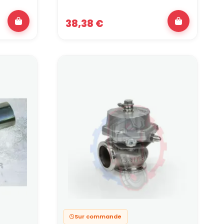
haque composant doit être dimensionné en
38,38 €
 puissance visée, dump valve et wastegate
équation en conservant les points de fixation
ment votre pression de turbo complètent l'ensemble
 en atelier
és et validés directement dans notre atelier de
aquer la moindre fuite,
ation,
ondes EGT et AFR,
nnent ensemble, quels turbos hybrides tiennent la
issez des pièces déjà éprouvées en atelier et
Sur commande