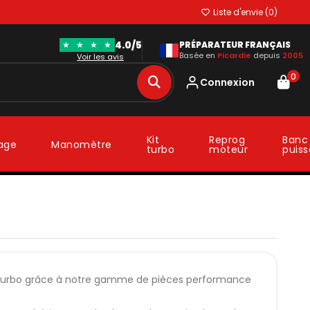
Liste d'envie (
0
)
4.0/5
★
★
★
★
PRÉPARATEUR FRANÇAIS
Basée en
Picardie
depuis
2005
Voir les avis
0
Connexion
Kit
Reprog
Banc
lage
Manomètre
turbo
moteur
puis
kit turbo grâce à notre gamme de pièces performance