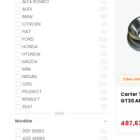
charge 
ALFA ROMEO
2
Tur
AUDI
21
BMW
8
Nous a
CITROËN
1
plus pe
FIAT
5
perfor
FORD
53
Tur
HONDA
4
Turbos 
HYUNDAI
3
applica
MAZDA
5
tester
MINI
7
Tur
NISSAN
3
Sur c
OPEL
14
Turbos
PEUGEOT
3
Leurs t
Carter 
haute 
RENAULT
9
GT30 A
SEAT
8
Ges
plus...
Un kit 
Modèle
487,6
d'air r
300 SERIES
4
pressi
400 SERIES
7
envoyer