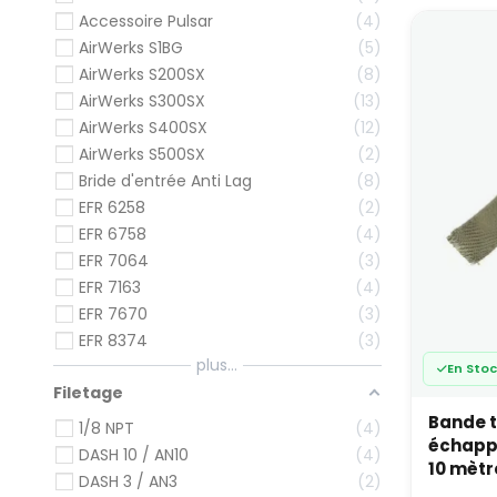
vous ga
Accessoire Pulsar
4
turbo.
AirWerks S1BG
5
Com
AirWerks S200SX
8
AirWerks S300SX
13
Du
AirWerks S400SX
12
Wa
AirWerks S500SX
2
Int
Bride d'entrée Anti Lag
8
Va
Co
EFR 6258
2
Acc
EFR 6758
4
EFR 7064
3
Compos
EFR 7163
4
EFR 7670
3
Acc
EFR 8374
3
Bri
Car
plus...
En Sto
Chr
Filetage
Joi
Bande 
Pro
1/8 NPT
4
échapp
Rac
DASH 10 / AN10
4
Rob
10 mètr
DASH 3 / AN3
2