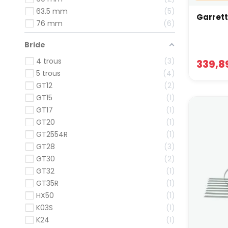
63.5 mm
5
Garrett
76 mm
6
Bride
4 trous
3
339,8
5 trous
4
GT12
2
GT15
1
GT17
1
GT20
1
GT2554R
1
GT28
3
GT30
2
GT32
1
GT35R
1
HX50
1
K03S
1
K24
1