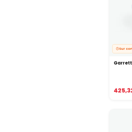
Sur c
Garret
425,3