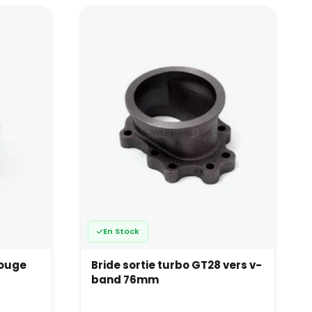
permettent de régler facilement votre pression de
ommandés
ression
icone
tantanée
En Stock
rouge
Bride sortie turbo GT28 vers v-
es
band 76mm