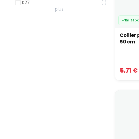
K27
1
plus...
En Sto
Collier
50 cm
5,71 €