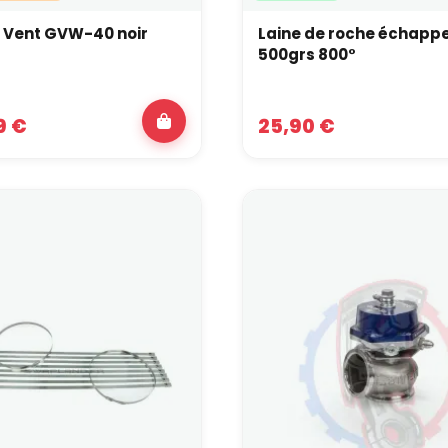
 Vent GVW-40 noir
Laine de roche échap
500grs 800°
9 €
25,90 €