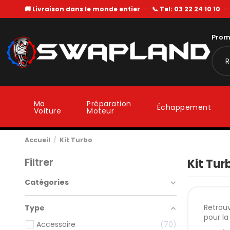
🚚 Livraison dans le monde entier
—
📞 Tel: 03 22 24 10 10
Prom
Ma
Préparation
Échappement
Voiture
Moteur
Accueil
Kit Turbo
Filtrer
Kit Tur
Catégories
Retrouv
Type
pour la
Accessoire
70