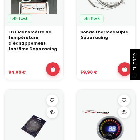
En Stock
En Stock
EGT Manomètre de
Sonde thermocouple
température
Depo racing
d'échappement
fantôme Depo racing
R
94,90 €
59,90 €
F
I
L
T
R
E