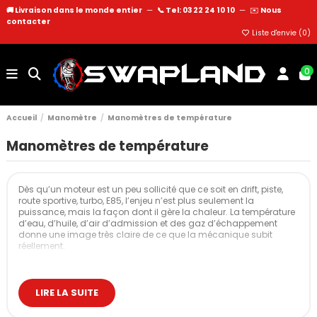
🚚 Livraison dans le monde entier
—
📞 Tel: 03 22 24 10 10
—
✉️
Nous
contacter
Liste d'envie (
0
)
0
Accueil
Manomètre
Manomètres de température
Manomètres de température
Dès qu’un moteur est un peu sollicité que ce soit en drift, piste,
route sportive, turbo, E85, l’enjeu n’est plus seulement la
puissance, mais la façon dont il gère la chaleur. La température
d’eau, d’huile, d’air d’admission et des gaz d’échappement
donne une image très claire de ce que la mécanique subit
réellement.
Les manomètres de température servent à voir ce qui se passe
en conditions réelles, adapter l’utilisation, et faire évoluer la
préparation moteur en gardant une marge de sécurité.
LIRE LA SUITE
Quatre températures à surveiller, quatre