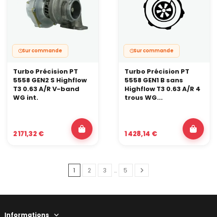
Sur commande
Sur commande
Turbo Précision PT
Turbo Précision PT
5558 GEN2 S Highflow
5558 GEN1 B sans
T3 0.63 A/R V-band
Highflow T3 0.63 A/R 4
WG int.
trous WG...
2 171,32 €
1 428,14 €
1
2
3
…
5
Informations