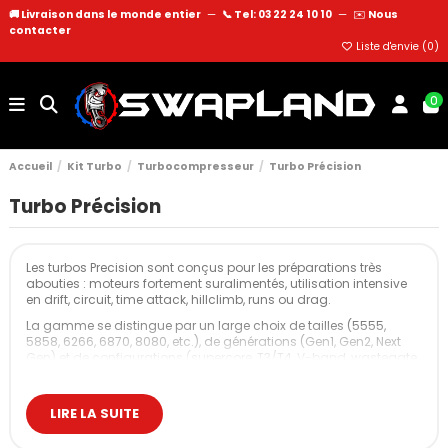
🚚 Livraison dans le monde entier
—
📞 Tel: 03 22 24 10 10
—
✉️
Nous
contacter
Liste d'envie (
0
)
0
Accueil
Kit Turbo
Turbocompresseur
Turbo Précision
Turbo Précision
Les turbos Precision sont conçus pour les préparations très
abouties : moteurs fortement suralimentés, utilisation intensive
en drift, circuit, time attack, hillclimb, runs ou drag.
La gamme se distingue par un large choix de tailles (5555,
5858, 6266, 6870, 8080, etc.), de générations (Gen1, Gen2, Next
Gen) et de configurations (supercore, T3/T4, V-band, wastegate
interne ou externe), afin d’adapter précisément la
suralimentation au niveau de performance recherché.
LIRE LA SUITE
Cette catégorie regroupe les principales familles de turbos
Precision disponibles sur Swapland, pour des projets allant du 4
cylindres très poussé au V8 dédié à la compétition.