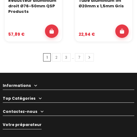
Réducteur aluminium
Tube aluminium 1m
droit Ø76-50mm QSP
Ø20mm x 1,5mm Gris
Products
57,89 €
22,94 €
1
2
3
…
7
Informations
Top Catégories
Contactez-nous
Votre préparateur