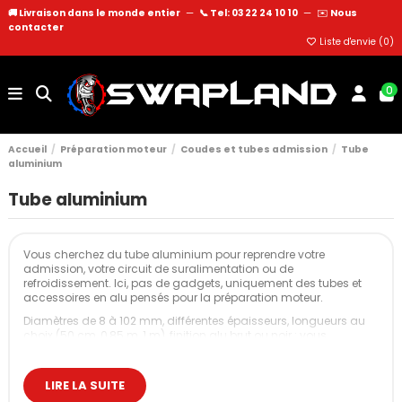
🚚 Livraison dans le monde entier
—
📞 Tel: 03 22 24 10 10
—
✉️
Nous
contacter
Liste d'envie (
0
)
0
Accueil
Préparation moteur
Coudes et tubes admission
Tube
aluminium
Tube aluminium
Vous cherchez du tube aluminium pour reprendre votre
admission, votre circuit de suralimentation ou de
refroidissement. Ici, pas de gadgets, uniquement des tubes et
accessoires en alu pensés pour la préparation moteur.
Diamètres de 8 à 102 mm, différentes épaisseurs, longueurs au
choix (50 cm, 0,85 m, 1 m), finition alu brut ou noir : vous
choisissez exactement ce dont vous avez besoin pour votre
montage, sans compromis sur la fiabilité ni sur le flux d’air.
LIRE LA SUITE
Pourquoi passer en tube aluminium sur votre