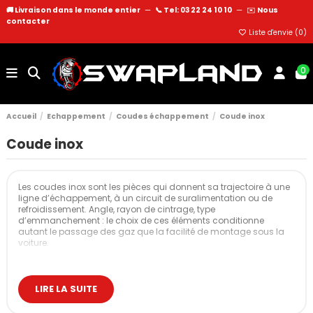
🚚 Livraison dans le monde entier
—
📞 Tel: 03 22 24 10 10
—
✉️
Nous
contacter
Liste d'envie (
0
)
0
Accueil
Echappement
Coudes échappement
Coude inox
Coude inox
Les coudes inox sont les pièces qui donnent sa trajectoire à une
ligne d’échappement, à un circuit de suralimentation ou de
refroidissement. Angle, rayon de cintrage, type
d’emmanchement : le choix de ces éléments conditionne
autant le passage des gaz que la facilité de montage sous la
voiture.
Nos coudes inox
Les coudes inox proposés par Swapland couvrent l’essentiel des
LIRE LA SUITE
configurations rencontrées en préparation :